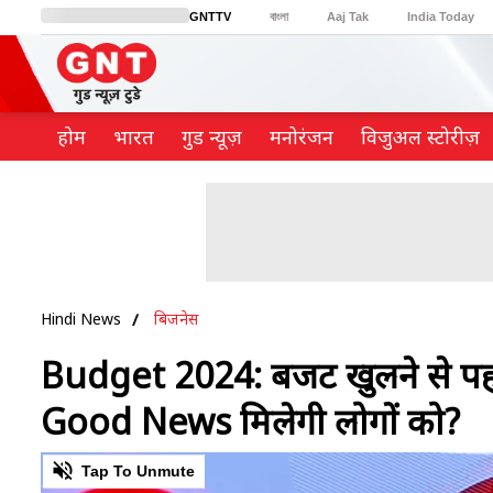
GNTTV
বাংলা
Aaj Tak
India Today
BT Bazaar
Cosmopolitan
Harper's Bazaar
Northeast
Brides Today
होम
भारत
गुड न्यूज़
मनोरंजन
विजुअल स्टोरीज़
Hindi News
बिजनेस
Budget 2024: बजट खुलने से पहल
Good News मिलेगी लोगों को?
0
of