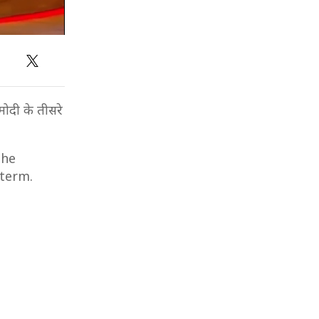
मोदी के तीसरे
the
 term.