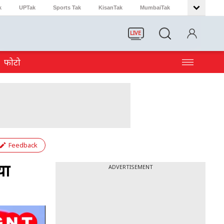
k
UPTak
Sports Tak
KisanTak
MumbaiTak
LIVE
फोटो
Feedback
या
ADVERTISEMENT