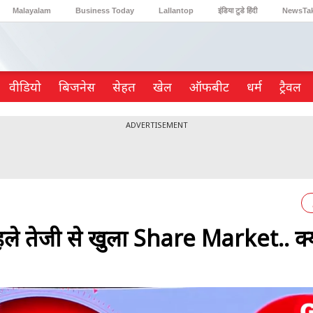
Malayalam
Business Today
Lallantop
इंडिया टुडे हिंदी
NewsTa
Reader’s Digest
Astro Tak
Gaming
वीडियो
ब‍िजनेस
सेहत
खेल
ऑफबीट
धर्म
ट्रैवल
ADVERTISEMENT
े तेजी से खुला Share Market.. क्