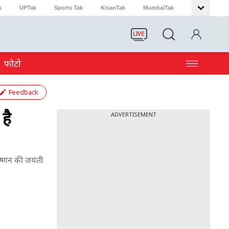
k
UPTak
Sports Tak
KisanTak
MumbaiTak
LIVE
फोटो
Feedback
है
ADVERTISEMENT
ष्णन की जयंती