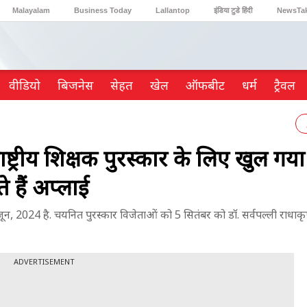
Malayalam
Business Today
Lallantop
इंडिया टुडे हिंदी
NewsTa
Reader’s Digest
Astro Tak
Gaming
वीडियो
ब‍िजनेस
सेहत
खेल
ऑफबीट
धर्म
ट्रैवल
रीय शिक्षक पुरस्कार के लिए खुल गया 
 हैं अप्लाई
24 है. चयनित पुरस्कार विजेताओं को 5 सितंबर को डॉ. सर्वपल्ली राधाकृ
ADVERTISEMENT