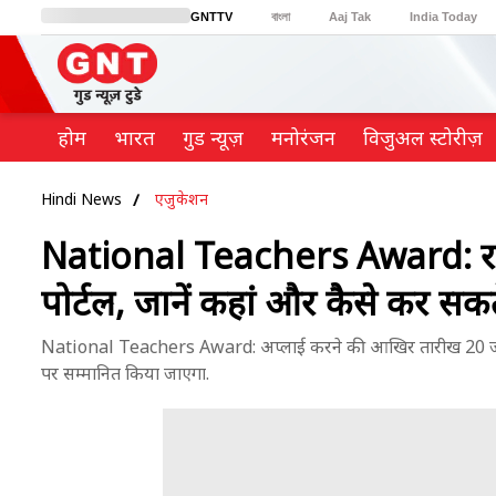
GNTTV
বাংলা
Aaj Tak
India Today
BT Bazaar
Cosmopolitan
Harper's Bazaar
Northeast
Brides Today
होम
भारत
गुड न्यूज़
मनोरंजन
विजुअल स्टोरीज़
Hindi News
एजुकेशन
National Teachers Award: राष्ट्
पोर्टल, जानें कहां और कैसे कर सकते
National Teachers Award: अप्लाई करने की आखिर तारीख 20 जून, 20
पर सम्मानित किया जाएगा.