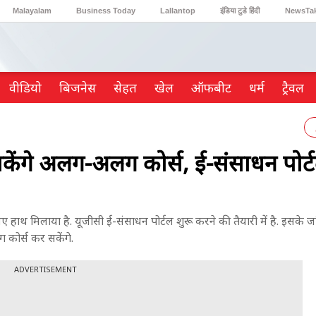
Malayalam
Business Today
Lallantop
इंडिया टुडे हिंदी
NewsTa
Reader’s Digest
Astro Tak
Gaming
वीडियो
ब‍िजनेस
सेहत
खेल
ऑफबीट
धर्म
ट्रैवल
र सकेंगे अलग-अलग कोर्स, ई-संसाधन पोर्
ए हाथ मिलाया है. यूजीसी ई-संसाधन पोर्टल शुरू करने की तैयारी में है. इसके जरिए ग
ग कोर्स कर सकेंगे.
ADVERTISEMENT