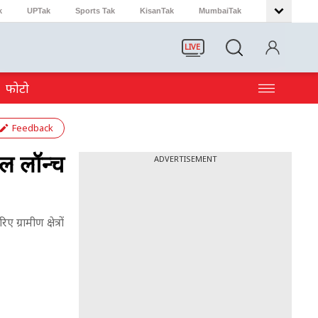
k
UPTak
Sports Tak
KisanTak
MumbaiTak
LIVE
फोटो
Feedback
टल लॉन्च
ADVERTISEMENT
्रामीण क्षेत्रों