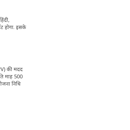
िंदी,
ेंट होगा. इसके
(SPV) की मदद
रति माह 500
योजना निधि