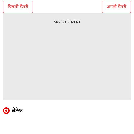
5/5
ईशा के विंटेज डॉल बैग ने हर किसी का ध्यान खींच लिया. इस
लग्जरी बैग की कीमत ऑफिशियल 24,97,951.30 रुपए बताई
गई है. ब्लैक ड्रेस में ईशा के ग्लैमरस लुक ने बड़ी-बड़ी एक्ट्रेस की
चमक को फीका कर दिया.
पिछली गैलरी
अगली गैलरी
ADVERTISEMENT