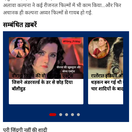
अलावा कल्पना ने कई रीजनल फिल्मों में भी काम किया...और फिर
अचानक ही कल्पना अय्यर फिल्मों से गायब हो गईं.
सम्बंधित ख़बरें
वीराना फिल्म की वो खूबसूरत एक्ट्रेस
रातोंरात इंडियन ऑडियंस
जिसने अंडरवर्ल्ड के डर से छोड़ दिया
धड़कन बन गई थी ये पाक
बॉलीवुड
चार शादियों के बाद भी ह
पूरी जिंदगी नहीं की शादी