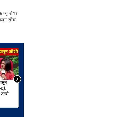
 व्यू शेयर
ग-अलग सोच
्रसून
दिल्ली में आज से सज गया
्री,
साहित्य आजतक का 'मेगा मंच',
 उनसे
मेजर ध्यानचंद स्टेडियम में दिखेगा
साहित्य और कला जगत की
हस्तियों का संगम