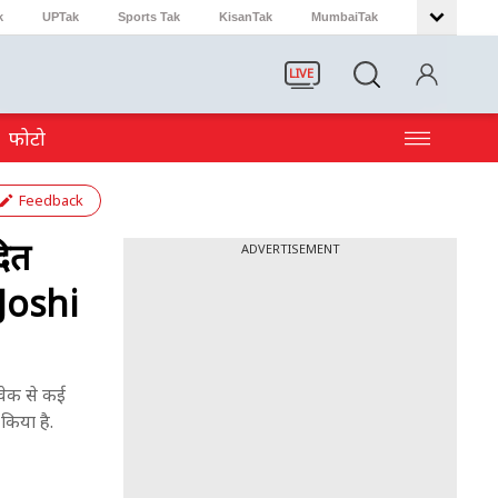
k
UPTak
Sports Tak
KisanTak
MumbaiTak
LIVE
फोटो
Feedback
दित
ADVERTISEMENT
n Joshi
िवेक से कई
 किया है.