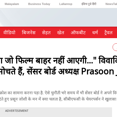
Malayalam
Business Today
Lallantop
इंडिया टुडे हिंदी
NewsTa
Reader’s Digest
Astro Tak
Gaming
वीडियो
ब‍िजनेस
सेहत
खेल
ऑफबीट
धर्म
ट्रैवल
जो फिल्म बाहर नहीं आएगी..." विवा
 सोचते हैं, सेंसर बोर्ड अध्यक्ष Prasoo
ोश का सामना करना पड़ा है. ऐसे चुनौती भरे समय में भी सेंसर बोर्ड ने अपने व
देते हुए प्रसून जोशी के मन में क्या चलता है, सीबीएफसी के चेयरपर्सन ने खुलासा
ADVERTISEMENT