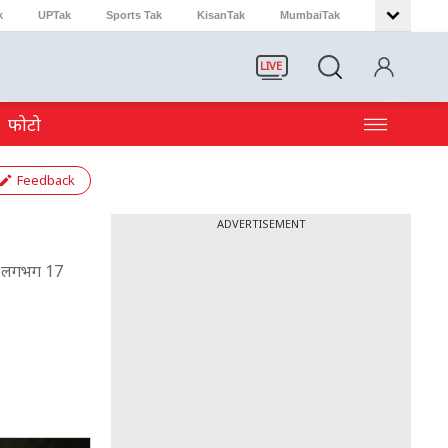
k
UPTak
Sports Tak
KisanTak
MumbaiTak
LIVE
फोटो
Feedback
ADVERTISEMENT
बकि लगभग 17