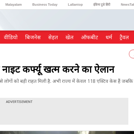
Malayalam
Business Today
Lallantop
इंडिया टुडे हिंदी
NewsTa
Reader’s Digest
Astro Tak
Gaming
वीडियो
ब‍िजनेस
सेहत
खेल
ऑफबीट
धर्म
ट्रैवल
 में नाइट कर्फ्यू खत्म करने का ऐलान
इससे लोगों को बड़ी राहत मिली है. अभी राज्य में केवल 118 एक्टिव केस हैं ज
ADVERTISEMENT