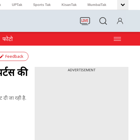
k
UPTak
Sports Tak
KisanTak
MumbaiTak
LIVE
फोटो
Feedback
र्टस की
ADVERTISEMENT
 दी जा रही है.