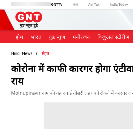
GNTTV
বাংলা
Aaj Tak
India Today
BT Bazaar
Cosmopolitan
Harper's Bazaar
Northeast
Brides Today
होम
भारत
गुड न्यूज़
मनोरंजन
विजुअल स्टोरीज़
Hindi News
सेहत
कोरोना में काफी कारगर होगा एंटीव
राय
Molnupiravir नाम की यह दवाई तीसरी लहर को रोकने में कारगर जरूर ह