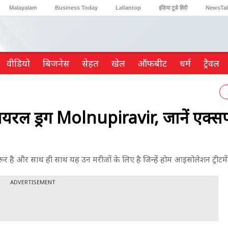
Malayalam
Business Today
Lallantop
इंडिया टुडे हिंदी
NewsTa
Reader’s Digest
Astro Tak
Gaming
वीडियो
ब‍िजनेस
सेहत
खेल
ऑफबीट
धर्म
ट्रैवल
ायरल ड्रग Molnupiravir, जानें एक्सप
ै और साथ ही साथ यह उन मरीजों के लिए है जिन्हें होम आइसोलेशन ट्रीटमेंट
ADVERTISEMENT