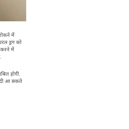
कने में
यरल ड्रग को
रने में
ै.
ाबित होगी.
जल्दी आ सकते