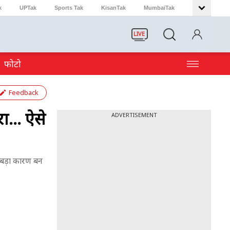
k
UPTak
Sports Tak
KisanTak
MumbaiTak
LIVE
फोटो
Feedback
ा... ऐसे
ADVERTISEMENT
ा बड़ा कारण बन