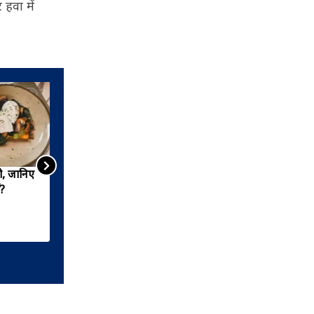
 हवा में
ी, जानिए
सोशल मीडिया पर वायरल हुआ
ं?
'कॉर्टिसोल कॉकटेल', जानें कितनी
असरदार है ये ड्रिंक