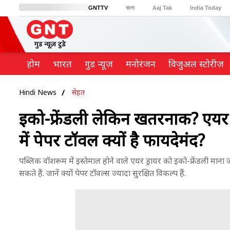
GNTTV
বাংলা
Aaj Tak
India Today
BT Bazaar
Cosmopolitan
Harper's Bazaar
Northeast
Brides Today
होम
भारत
गुड न्यूज़
मनोरंजन
विजुअल स्टोरीज़
Hindi News
सेहत
इको-फ्रेंडली लेकिन खतरनाक? एयर ड
में पेपर टॉवल क्यों है फायदेमंद?
पब्लिक वॉशरूम में इस्तेमाल होने वाले एयर ड्रायर को इको-फ्रेंडली माना
सकते हैं. जानें क्यों पेपर टॉवल्स ज्यादा सुरक्षित विकल्प हैं.