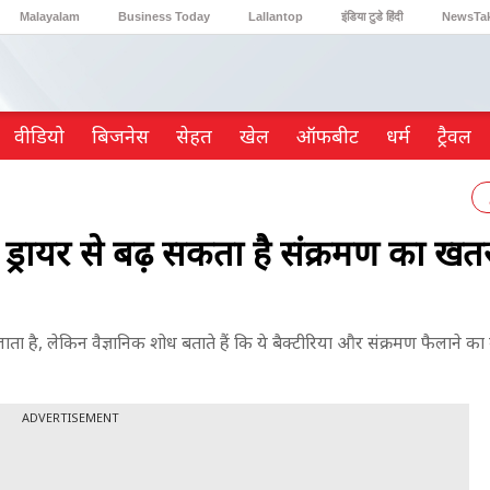
Malayalam
Business Today
Lallantop
इंडिया टुडे हिंदी
NewsTa
Reader’s Digest
Astro Tak
Gaming
वीडियो
ब‍िजनेस
सेहत
खेल
ऑफबीट
धर्म
ट्रैवल
्रायर से बढ़ सकता है संक्रमण का खतर
 जाता है, लेकिन वैज्ञानिक शोध बताते हैं कि ये बैक्टीरिया और संक्रमण फैलाने क
ADVERTISEMENT