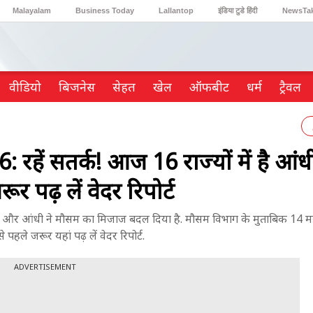
Malayalam
Business Today
Lallantop
इंडिया टुडे हिंदी
NewsTa
Reader’s Digest
Astro Tak
Gaming
वीडियो
ब‍िजनेस
सेहत
खेल
ऑफबीट
धर्म
ट्रैवल
ं सतर्क! आज 16 राज्यों में है आंध
र पढ़ लें वेदर रिपोर्ट
र आंधी ने मौसम का मिजाज बदल दिया है. मौसम विभाग के मुताबिक 14 मई 
पहले जरूर यहां पढ़ लें वेदर रिपोर्ट.
ADVERTISEMENT