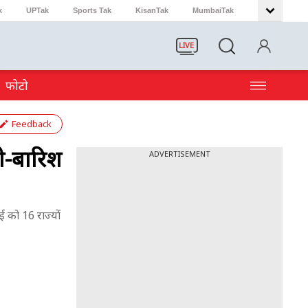
k
UPTak
Sports Tak
KisanTak
MumbaiTak
LIVE
फोटो
Feedback
ी-बारिश
ADVERTISEMENT
को 16 राज्यों