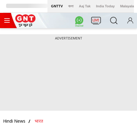
GNTTV
বাংলা
Aaj Tak
India Today
Malayalam
LIVE
ADVERTISEMENT
Hindi News
भारत