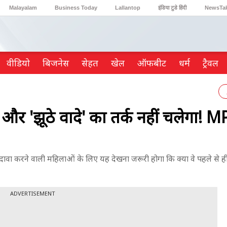
Malayalam
Business Today
Lallantop
इंडिया टुडे हिंदी
NewsTa
Reader’s Digest
Astro Tak
Gaming
वीडियो
ब‍िजनेस
सेहत
खेल
ऑफबीट
धर्म
ट्रैवल
और 'झूठे वादे' का तर्क नहीं चलेगा! 
ा दावा करने वाली महिलाओं के लिए यह देखना जरूरी होगा कि क्या वे पहले से ही 
ADVERTISEMENT