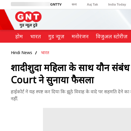
GNTTV
বাংলা
Aaj Tak
India Today
BT Bazaar
Cosmopolitan
Harper's Bazaar
Northeast
Brides Today
होम
भारत
गुड न्यूज़
मनोरंजन
विजुअल स्टोरीज़
Hindi News
भारत
शादीशुदा महिला के साथ यौन संबंध 
Court ने सुनाया फैसला
हाईकोर्ट ने यह स्पष्ट कर दिया कि झूठे विवाह के वादे पर सहमति देने क
नहीं.