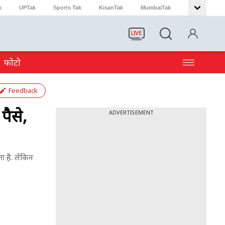
k
UPTak
Sports Tak
KisanTak
MumbaiTak
LIVE
फोटो
Feedback
पैसे,
ADVERTISEMENT
ता है. लेकिन