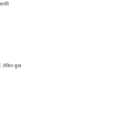
े काफी
ं. लेकिन कुछ