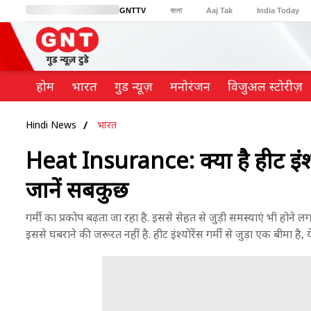
GNTTV
বাংলা
Aaj Tak
India Today
BT Bazaar
Cosmopolitan
Harper's Bazaar
Northeast
Brides Today
होम
भारत
गुड न्यूज़
मनोरंजन
विजुअल स्टोरीज़
Hindi News
भारत
Heat Insurance: क्या है हीट इंश्यो
जानें सबकुछ
गर्मी का प्रकोप बढ़ता जा रहा है. इससे सेहत से जुड़ी समस्याएं भी होने ल
इससे घबराने की जरूरत नहीं है. हीट इंश्योरेंस गर्मी से जुड़ा एक बीमा है, ये