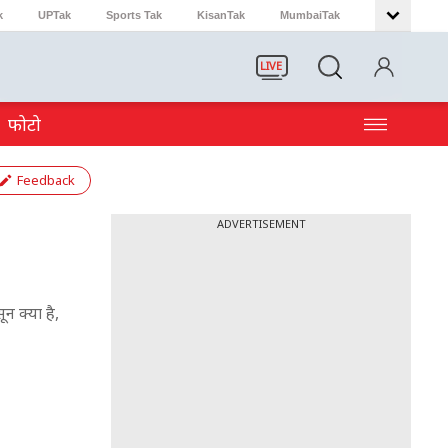
k
UPTak
Sports Tak
KisanTak
MumbaiTak
LIVE
फोटो
Feedback
ADVERTISEMENT
न क्या है,