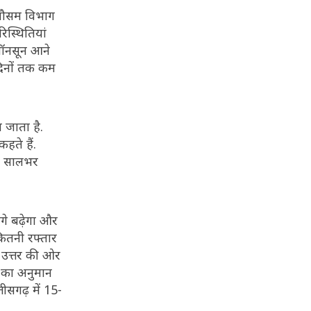
 मौसम विभाग
िस्थितियां
मॉनसून आने
दिनों तक कम
 जाता है.
ते हैं.
ें सालभर
गे बढ़ेगा और
कितनी रफ्तार
े उत्तर की ओर
े का अनुमान
ीसगढ़ में 15-