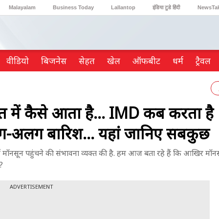
Malayalam
Business Today
Lallantop
इंडिया टुडे हिंदी
NewsTa
Reader’s Digest
Astro Tak
Gaming
वीडियो
ब‍िजनेस
सेहत
खेल
ऑफबीट
धर्म
ट्रैवल
 में कैसे आता है... IMD कब करता है
अलग-अलग बारिश... यहां जानिए सबकुछ
सून पहुंचने की संभावना व्यक्त की है. हम आज बता रहे हैं कि आखिर मॉनसू
?
ADVERTISEMENT