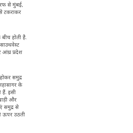
फ से मुंबई,
य से टकराकर
 बीच होती है.
 साउथवेस्ट
ंध्र प्रदेश
होकर समुद्र
 महासागर के
हैं. इसी
खाड़ी और
 समुद्र से
 ही ऊपर उठती