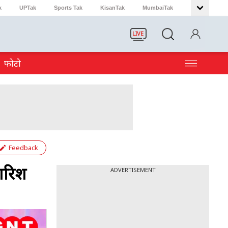
k
UPTak
Sports Tak
KisanTak
MumbaiTak
LIVE
फोटो
Feedback
बारिश
ADVERTISEMENT