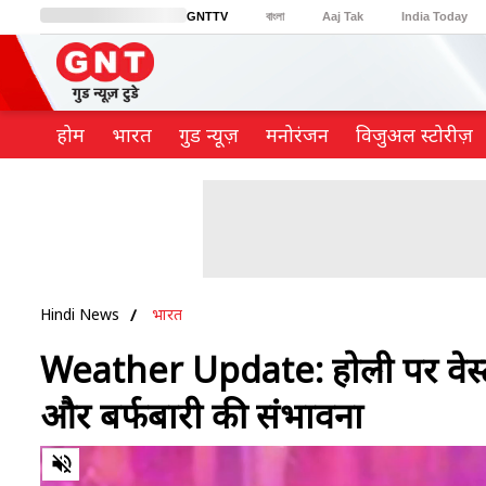
GNTTV
বাংলা
Aaj Tak
India Today
BT Bazaar
Cosmopolitan
Harper's Bazaar
Northeast
Brides Today
होम
भारत
गुड न्यूज़
मनोरंजन
विजुअल स्टोरीज़
Hindi News
भारत
Weather Update: होली पर वेस्टर्न
और बर्फबारी की संभावना
0
of