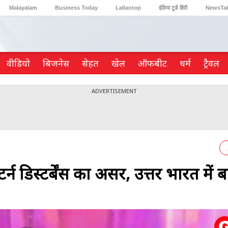
Malayalam
Business Today
Lallantop
इंडिया टुडे हिंदी
NewsTa
Reader’s Digest
Astro Tak
Gaming
वीडियो
ब‍िजनेस
सेहत
खेल
ऑफबीट
धर्म
ट्रैवल
ADVERTISEMENT
 डिस्टर्बेंस का असर, उत्तर भारत में 