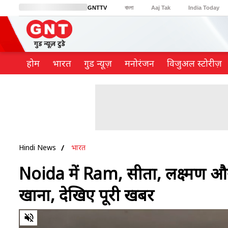
GNTTV
বাংলা
Aaj Tak
India Today
BT Bazaar
Cosmopolitan
Harper's Bazaar
Northeast
Brides Today
होम
भारत
गुड न्यूज़
मनोरंजन
विजुअल स्टोरीज़
Hindi News
भारत
Noida में Ram, सीता, लक्ष्मण और ह
खाना, देखिए पूरी खबर
0
of