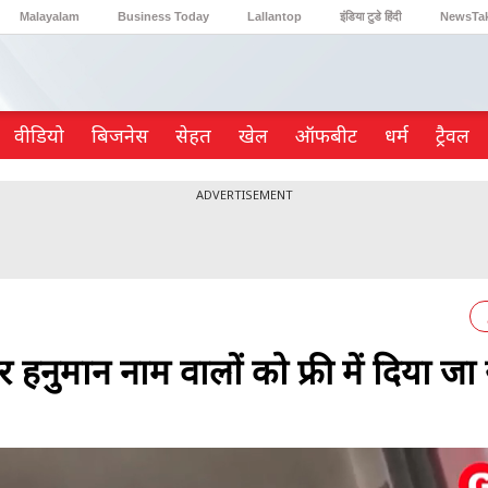
Malayalam
Business Today
Lallantop
इंडिया टुडे हिंदी
NewsTa
Reader’s Digest
Astro Tak
Gaming
वीडियो
ब‍िजनेस
सेहत
खेल
ऑफबीट
धर्म
ट्रैवल
ADVERTISEMENT
नुमान नाम वालों को फ्री में दिया जा 