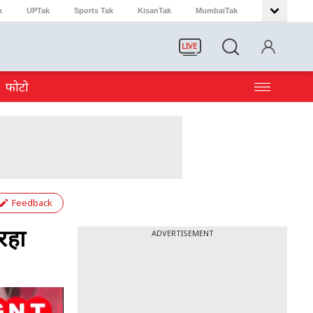
k
UPTak
Sports Tak
KisanTak
MumbaiTak
LIVE
फोटो
Feedback
रहा
ADVERTISEMENT