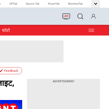
k
UPTak
Sports Tak
KisanTak
MumbaiTak
LIVE
फोटो
Feedback
लाइट,
ADVERTISEMENT