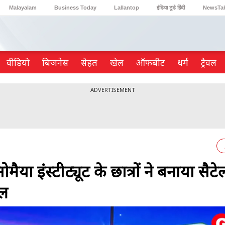
Malayalam
Business Today
Lallantop
इंडिया टुडे हिंदी
NewsTa
Reader’s Digest
Astro Tak
Gaming
वीडियो
ब‍िजनेस
सेहत
खेल
ऑफबीट
धर्म
ट्रैवल
ADVERTISEMENT
ा इंस्टीट्यूट के छात्रों ने बनाया सैटे
ाल