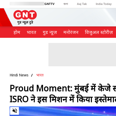
GNTTV
বাংলা
Aaj Tak
India Today
BT Bazaar
Cosmopolitan
Harper's Bazaar
Northeast
Brides Today
होम
भारत
गुड न्यूज़
मनोरंजन
विजुअल स्टोरीज़
Hindi News
भारत
Proud Moment: मुंबई में केजे सोमैय
ISRO ने इस मिशन में किया इस्तेम
0
of