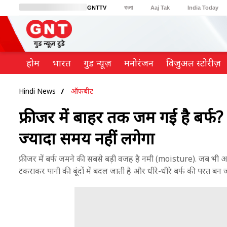
GNTTV
বাংলা
Aaj Tak
India Today
BT Bazaar
Cosmopolitan
Harper's Bazaar
Northeast
Brides Today
होम
भारत
गुड न्यूज़
मनोरंजन
विजुअल स्टोरीज़
Hindi News
ऑफबीट
फ्रीजर में बाहर तक जम गई है बर्फ? 
ज्यादा समय नहीं लगेगा
फ्रीजर में बर्फ जमने की सबसे बड़ी वजह है नमी (moisture). जब भी आ
टकराकर पानी की बूंदों में बदल जाती है और धीरे-धीरे बर्फ की परत बन ज