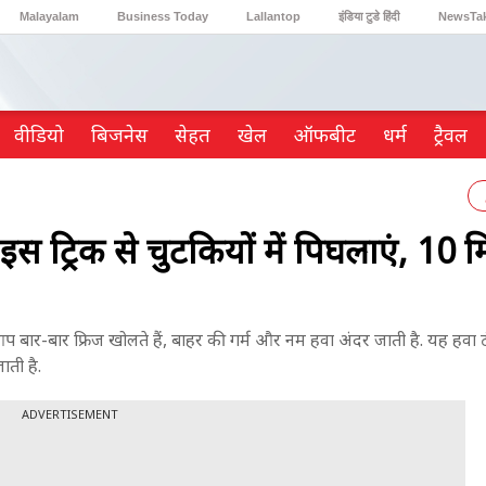
Malayalam
Business Today
Lallantop
इंडिया टुडे हिंदी
NewsTa
Reader’s Digest
Astro Tak
Gaming
वीडियो
ब‍िजनेस
सेहत
खेल
ऑफबीट
धर्म
ट्रैवल
इस ट्रिक से चुटकियों में पिघलाएं, 10 
प बार-बार फ्रिज खोलते हैं, बाहर की गर्म और नम हवा अंदर जाती है. यह हवा 
ाती है.
ADVERTISEMENT