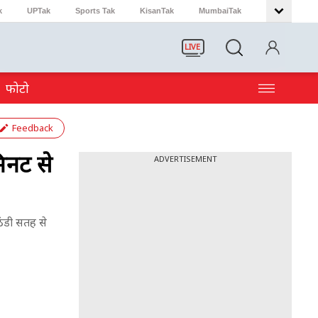
k
UPTak
Sports Tak
KisanTak
MumbaiTak
LIVE
फोटो
Feedback
मिनट से
ADVERTISEMENT
ठंडी सतह से