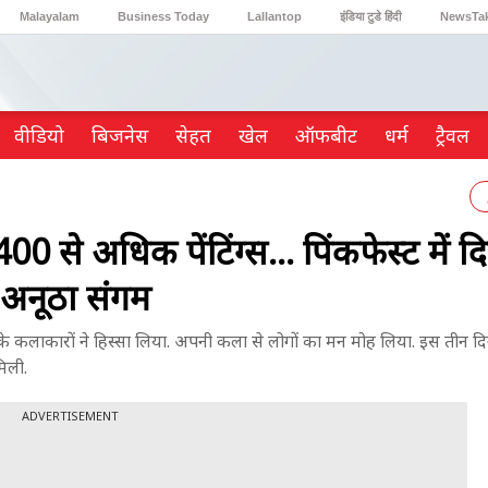
Malayalam
Business Today
Lallantop
इंडिया टुडे हिंदी
NewsTa
Reader’s Digest
Astro Tak
Gaming
वीडियो
ब‍िजनेस
सेहत
खेल
ऑफबीट
धर्म
ट्रैवल
 से अधिक पेंटिंग्स... पिंकफेस्ट में द
 अनूठा संगम
े कलाकारों ने हिस्सा लिया. अपनी कला से लोगों का मन मोह लिया. इस तीन दि
िली.
ADVERTISEMENT