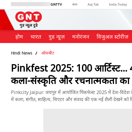
GNTTV
বাংলা
Aaj Tak
India Today
BT Bazaar
Cosmopolitan
Harper's Bazaar
Northeast
Brides Today
होम
भारत
गुड न्यूज़
मनोरंजन
विजुअल स्टोरीज़
Hindi News
ऑफबीट
Pinkfest 2025: 100 आर्टिस्ट... 400
कला-संस्कृति और रचनात्मकता का
Pinkcity Jaipur: जयपुर में आयोजित पिंकफेस्ट 2025 में देश-विदेश क
में कला, संगीत, साहित्य, थिएटर और संवाद की एक नई शैली देखने को म