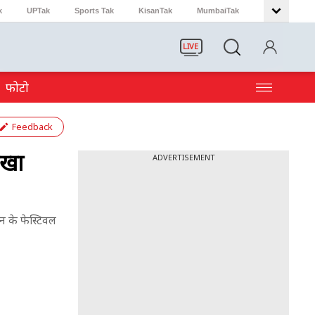
k
UPTak
Sports Tak
KisanTak
MumbaiTak
LIVE
फोटो
Feedback
िखा
ADVERTISEMENT
न के फेस्टिवल