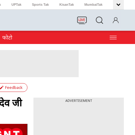
k
UPTak
Sports Tak
KisanTak
MumbaiTak
LIVE
फोटो
Feedback
देव जी
ADVERTISEMENT