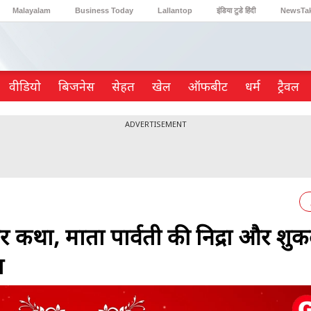
Malayalam
Business Today
Lallantop
इंडिया टुडे हिंदी
NewsTa
Reader’s Digest
Astro Tak
Gaming
वीडियो
ब‍िजनेस
सेहत
खेल
ऑफबीट
धर्म
ट्रैवल
ADVERTISEMENT
था, माता पार्वती की निद्रा और शुक
त