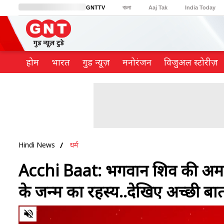
GNTTV
বাংলা
Aaj Tak
India Today
BT Bazaar
Cosmopolitan
Harper's Bazaar
Northeast
Brides Today
होम
भारत
गुड न्यूज़
मनोरंजन
विजुअल स्टोरीज़
Hindi News
धर्म
Acchi Baat: भगवान शिव की अमर क
के जन्म का रहस्य..देखिए अच्छी बा
0
of