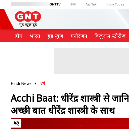
GNTTV
বাংলা
Aaj Tak
India Today
BT Bazaar
Cosmopolitan
Harper's Bazaar
Northeast
Brides Today
होम
भारत
गुड न्यूज़
मनोरंजन
विजुअल स्टोरीज़
Hindi News
धर्म
Acchi Baat: धीरेंद्र शास्त्री से जा
अच्छी बात धीरेंद्र शास्त्री के साथ
0
of