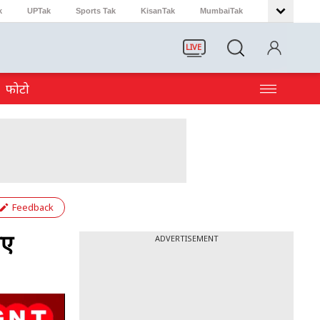
k
UPTak
Sports Tak
KisanTak
MumbaiTak
LIVE
फोटो
Feedback
िए
ADVERTISEMENT