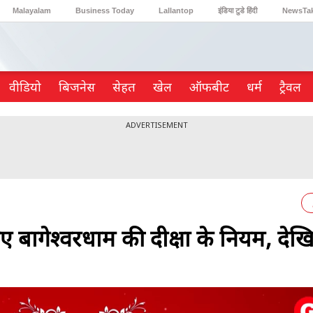
Malayalam
Business Today
Lallantop
इंडिया टुडे हिंदी
NewsTa
Reader’s Digest
Astro Tak
Gaming
वीडियो
ब‍िजनेस
सेहत
खेल
ऑफबीट
धर्म
ट्रैवल
ADVERTISEMENT
निए बागेश्वरधाम की दीक्षा के नियम, देख