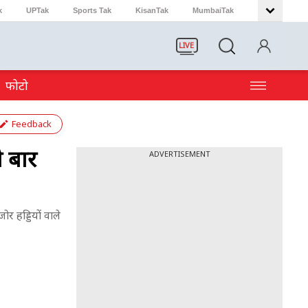
k
UPTak
Sports Tak
KisanTak
MumbaiTak
LIVE
फोटो
Feedback
ी बार
ADVERTISEMENT
ोर हड्डियों वाले