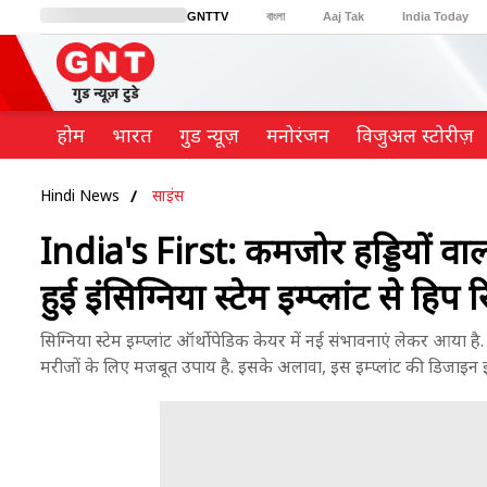
GNTTV
বাংলা
Aaj Tak
India Today
BT Bazaar
Cosmopolitan
Harper's Bazaar
Northeast
Brides Today
होम
भारत
गुड न्यूज़
मनोरंजन
विजुअल स्टोरीज़
Hindi News
साइंस
India's First: कमजोर हड्डियों वा
हुई इंसिग्निया स्टेम इम्प्लांट से हिप र
सिग्निया स्टेम इम्प्लांट ऑर्थोपेडिक केयर में नई संभावनाएं लेकर आया है.
मरीजों के लिए मजबूत उपाय है. इसके अलावा, इस इम्प्लांट की डिजाइन इसे