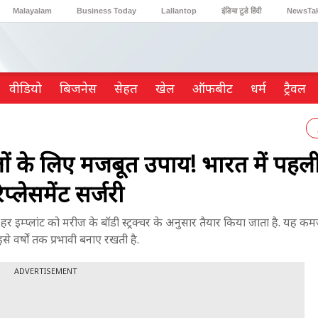
Malayalam
Business Today
Lallantop
इंडिया टुडे हिंदी
NewsTa
Reader’s Digest
Astro Tak
Gaming
वीडियो
ब‍िजनेस
सेहत
खेल
ऑफबीट
धर्म
ट्रैवल
लों के लिए मजबूत उपाय! भारत में पहल
िप्लेसमेंट सर्जरी
 हर इम्प्लांट को मरीज के बॉडी स्ट्रक्चर के अनुसार तैयार किया जाता है. यह कमज
 वर्षों तक प्रभावी बनाए रखती है.
ADVERTISEMENT