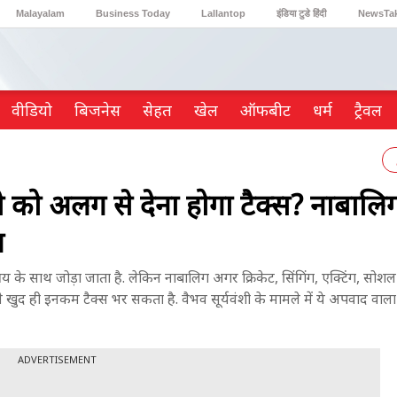
Malayalam
Business Today
Lallantop
इंडिया टुडे हिंदी
NewsTa
Reader’s Digest
Astro Tak
Gaming
वीडियो
ब‍िजनेस
सेहत
खेल
ऑफबीट
धर्म
ट्रैवल
ी को अलग से देना होगा टैक्स? नाबालि
न
साथ जोड़ा जाता है. लेकिन नाबालिग अगर क्रिकेट, सिंगिंग, एक्टिंग, सोशल 
े खुद ही इनकम टैक्स भर सकता है. वैभव सूर्यवंशी के मामले में ये अपवाद वाल
ADVERTISEMENT