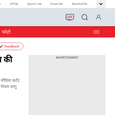
k
UPTak
Sports Tak
KisanTak
MumbaiTak
LIVE
फोटो
Feedback
ग की
ADVERTISEMENT
मीडिया कंटेंट
ा नियम लागू