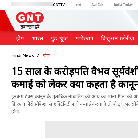
GNTTV
বাংলা
Aaj Tak
India Today
BT Bazaar
Cosmopolitan
Harper's Bazaar
Northeast
Brides Today
होम
भारत
गुड न्यूज़
मनोरंजन
विजुअल स्टोरीज़
Hindi News
खेल
15 साल के करोड़पति वैभव सूर्यवंश
कमाई को लेकर क्या कहता है कानू
इनकम टैक्स कानून के मुताबिक नाबालिग की आय का माता-पिता की आय के 
क्रिएशन जैसे प्रोफेशनल एक्टिविटीज से कमाई करता है तो वो इस पर सीध
होगा.