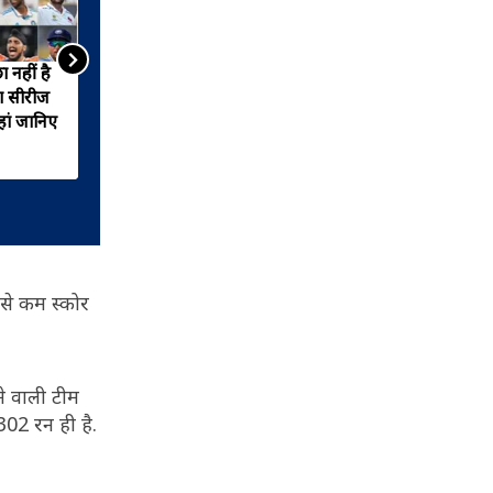
ा नहीं है
भारत-इंग्लैंड टेस्ट सीरीज में
िया सीरीज
तहलका मचाने को तैयार यशस्वी
हां जानिए
जायसवाल, निशाने पर ये
महारिकॉर्ड्स
बसे कम स्कोर
ने वाली टीम
02 रन ही है.