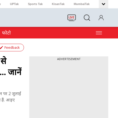
k
UPTak
Sports Tak
KisanTak
MumbaiTak
LIVE
फोटो
Feedback
से
ADVERTISEMENT
. जानें
न पर 2 जुलाई
ी हैं. आइए