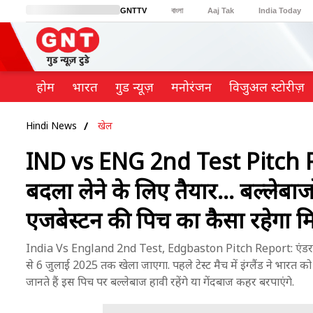
GNTTV
বাংলা
Aaj Tak
India Today
BT Bazaar
Cosmopolitan
Harper's Bazaar
Northeast
Brides Today
होम
भारत
गुड न्यूज़
मनोरंजन
विजुअल स्टोरीज़
Hindi News
खेल
IND vs ENG 2nd Test Pitch Repor
बदला लेने के लिए तैयार... बल्लेबाजो
एजबेस्टन की पिच का कैसा रहेगा 
India Vs England 2nd Test, Edgbaston Pitch Report: एंडरसन-तें
से 6 जुलाई 2025 तक खेला जाएगा. पहले टेस्ट मैच में इंग्लैंड ने भारत
जानते हैं इस पिच पर बल्लेबाज हावी रहेंगे या गेंदबाज कहर बरपाएंगे.