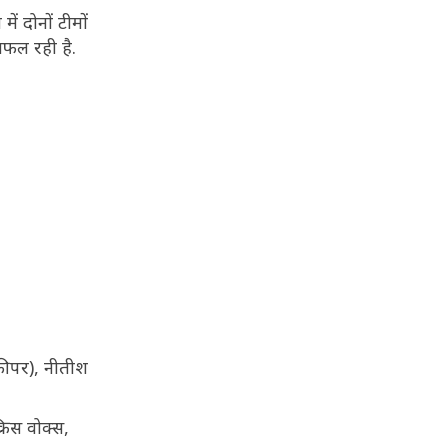
ें दोनों टीमों
सफल रही है.
कीपर), नीतीश
्रिस वोक्स,