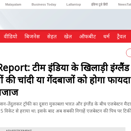
Malayalam
Business Today
Lallantop
इंडिया टुडे हिंदी
NewsTa
Reader’s Digest
Astro Tak
Gaming
वीडियो
ब‍िजनेस
सेहत
खेल
ऑफबीट
धर्म
ट्रैवल
t: टीम इंडिया के खिलाड़ी इंग्लैंड 
ं की चांदी या गेंदबाजों को होगा फायदा..
मिजाज
दुलकर ट्रॉफी का दूसरा मुकाबला भारत और इंग्लैंड के बीच एजबेस्टन मैदा
 को 5 विकेट से हराया था. इसके बाद अब सबकी निगाहें एजबेस्टन की पिच पर टिक
ADVERTISEMENT