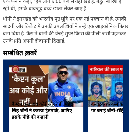
एक फैन ने कहा, "हम लोग 9:00 बजे से यहां खड़े हैं. बहुत बारिश हो
रही थी, इसके बावजूद बच्चे छाता लेकर आए हैं."
धोनी ने झारखंड को भारतीय पृष्ठभूमि पर एक नई पहचान दी है. उनकी
सादगी और क्रिकेट में उनकी उपलब्धियों ने उन्हें एक आइकॉनिक फिगर
बना दिया है. फैंस ने धोनी की चेन्नई सुपर किंग्स की पीली जर्सी पहनकर
उनके प्रति अपनी दीवानगी दिखाई.
सम्बंधित ख़बरें
कैप्टन कूल अब कोई और नहीं, महेंद्र
कर्नाटक के कलाकार ने
सिंह धोनी ने कराया ट्रेडमार्क, जानिए
पर बनाई धोनी-रोहित की 
इसके पीछे की कहानी