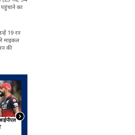
पहुंचाने का
्हें 19 रन
तरे माइकल
 रन की
स आईपीएल
गेंदबाज से बल्लेबाज बने क्रिकेट के
र
'हिटमैन' रोहित शर्मा की अनकही
कहानी, देखिए