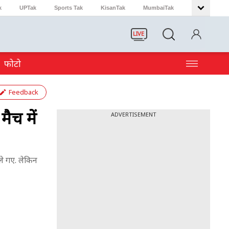
k
UPTak
Sports Tak
KisanTak
MumbaiTak
LIVE
फोटो
Feedback
ैच में
ADVERTISEMENT
ले गए. लेकिन