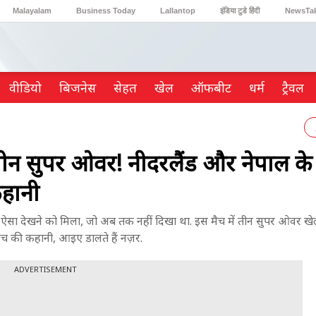
Malayalam
Business Today
Lallantop
इंडिया टुडे हिंदी
NewsTa
Reader’s Digest
Astro Tak
Gaming
वीडियो
ब‍िजनेस
सेहत
खेल
ऑफबीट
धर्म
ट्रैवल
 सुपर ओवर! नीदरलैंड और नेपाल के म
कहानी
ुछ ऐसा देखने को मिला, जो अब तक नहीं दिखा था. इस मैच में तीन सुपर ओवर खे
च की कहानी, आइए डालते हैं नज़र.
ADVERTISEMENT