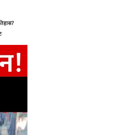
इतिहास?
ट