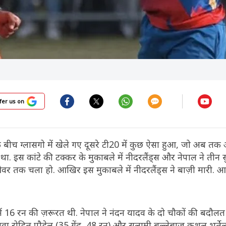
fer us on
 बीच ग्लासगो में खेले गए दूसरे टी20 में कुछ ऐसा हुआ, जो अब तक अंत
या था. इस कांटे की टक्कर के मुकाबले में नीदरलैंड्स और नेपाल ने ती
ओवर तक चला हो. आखिर इस मुकाबले में नीदरलैंड्स ने बाज़ी मारी. आ
ं 16 रन की ज़रूरत थी. नेपाल ने नंदन यादव के दो चौकों की बदौलत
ा रोहित पौड़ेल (35 गेंद, 48 रन) और सलामी बल्लेबाज कुशल भुर्तेल