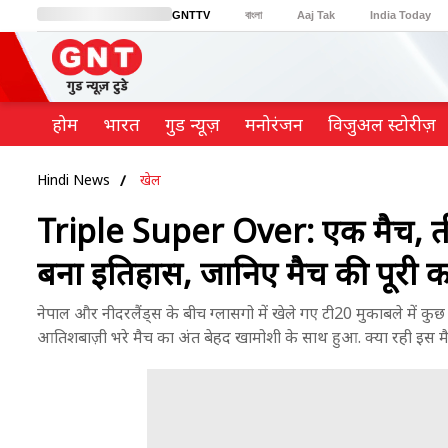
GNTTV
বাংলা
Aaj Tak
India Today
BT Bazaar
Cosmopolitan
Harper's Bazaar
Northeast
Brides Today
होम
भारत
गुड न्यूज़
मनोरंजन
विजुअल स्टोरीज़
Hindi News
खेल
Triple Super Over: एक मैच, तीन
बना इतिहास, जानिए मैच की पूरी 
नेपाल और नीदरलैंड्स के बीच ग्लासगो में खेले गए टी20 मुकाबले में क
आतिशबाज़ी भरे मैच का अंत बेहद खामोशी के साथ हुआ. क्या रही इस मै