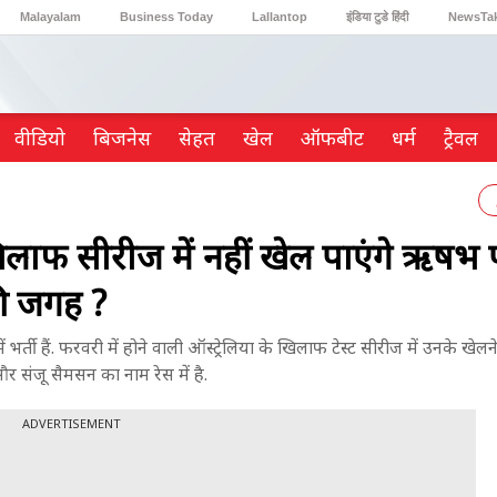
Malayalam
Business Today
Lallantop
इंडिया टुडे हिंदी
NewsTa
Reader’s Digest
Astro Tak
Gaming
वीडियो
ब‍िजनेस
सेहत
खेल
ऑफबीट
धर्म
ट्रैवल
लाफ सीरीज में नहीं खेल पाएंगे ऋषभ प
की जगह ?
्ती हैं. फरवरी में होने वाली ऑस्ट्रेलिया के खिलाफ टेस्ट सीरीज में उनके खेलन
 संजू सैमसन का नाम रेस में है.
ADVERTISEMENT