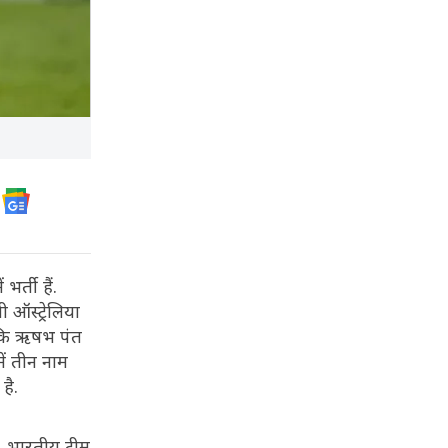
्ती हैं.
 ऑस्ट्रेलिया
ै कि ऋषभ पंत
ें तीन नाम
 है.
गे. भारतीय टीम