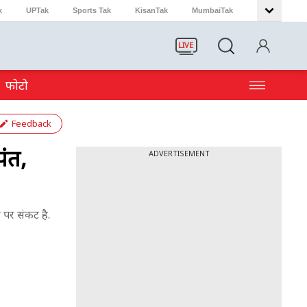
k
UPTak
Sports Tak
KisanTak
MumbaiTak
LIVE
फोटो
Feedback
ंत,
ADVERTISEMENT
े पर संकट है.