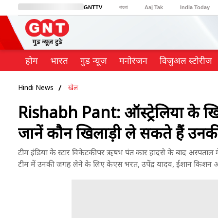
GNTTV
বাংলা
Aaj Tak
India Today
BT Bazaar
Cosmopolitan
Harper's Bazaar
Northeast
Brides Today
होम
भारत
गुड न्यूज़
मनोरंजन
विजुअल स्टोरीज़
Hindi News
खेल
Rishabh Pant: ऑस्ट्रेलिया के खि
जानें कौन खिलाड़ी ले सकते हैं उन
टीम इंडिया के स्टार विकेटकीपर ऋषभ पंत कार हादसे के बाद अस्पताल में भर
टीम में उनकी जगह लेने के लिए केएस भरत, उपेंद्र यादव, ईशान किशन और