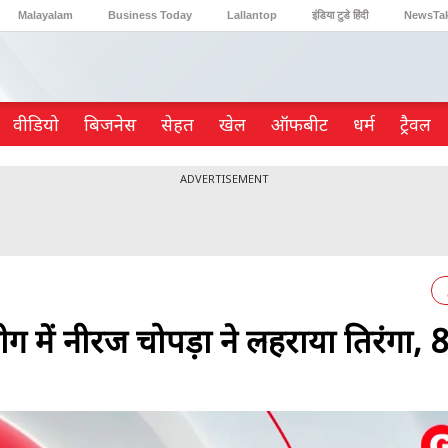
Malayalam
Business Today
Lallantop
इंडिया टुडे हिंदी
NewsTa
Reader’s Digest
Astro Tak
Gaming
वीडियो
ब‍िजनेस
सेहत
खेल
ऑफबीट
धर्म
ट्रैवल
ADVERTISEMENT
में नीरज चोपड़ा ने लहराया तिरंगा, 