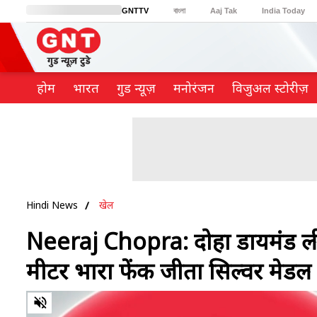
GNTTV
বাংলা
Aaj Tak
India Today
BT Bazaar
Cosmopolitan
Harper's Bazaar
Northeast
Brides Today
होम
भारत
गुड न्यूज़
मनोरंजन
विजुअल स्टोरीज़
Hindi News
खेल
Neeraj Chopra: दोहा डायमंड लीग 
मीटर भारा फेंक जीता सिल्वर मेडल
0
of