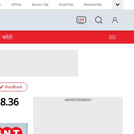
k
UPTak
Sports Tak
KisanTak
MumbaiTak
LIVE
फोटो
Feedback
88.36
ADVERTISEMENT