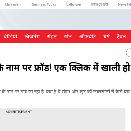
Malayalam
Business Today
Lallantop
इंडिया टुडे हिंदी
NewsTa
Reader’s Digest
Astro Tak
Gaming
वीडियो
ब‍िजनेस
सेहत
खेल
ऑफबीट
धर्म
ट्रैवल
 नाम पर फ्रॉड! एक क्लिक में खाली ह
ॉइंट के नाम पर ठगा जा रहा है. क्या है ये स्कैम और खुद को जालसालों से कैसे ब
ADVERTISEMENT