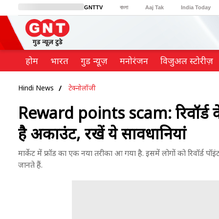
GNTTV
বাংলা
Aaj Tak
India Today
BT Bazaar
Cosmopolitan
Harper's Bazaar
Northeast
Brides Today
होम
भारत
गुड न्यूज़
मनोरंजन
विजुअल स्टोरीज़
Hindi News
टेक्नोलॉजी
Reward points scam: रिवॉर्ड के
है अकाउंट, रखें ये सावधानियां
मार्केट में फ्रॉड का एक नया तरीका आ गया है. इसमें लोगों को रिवॉर्ड प
जानते हैं.