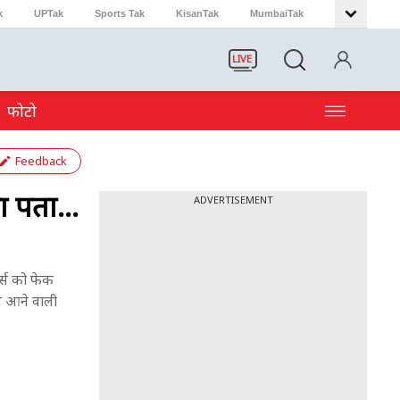
k
UPTak
Sports Tak
KisanTak
MumbaiTak
LIVE
फोटो
Feedback
 पता...
ADVERTISEMENT
र्स को फेक
े आने वाली