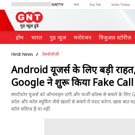
GNTTV
বাংলা
Aaj Tak
India Today
BT Bazaar
Cosmopolitan
Harper's Bazaar
Northeast
Brides Today
होम
भारत
गुड न्यूज़
मनोरंजन
विजुअल स्टोरीज़
Hindi News
टेक्नोलॉजी
Android यूजर्स के लिए बड़ी राह
Google ने शुरू किया Fake Cal
स्मार्टफोन यूजर्स को ऑनलाइन ठगी और फर्जी कॉल्स से बचाने के लिए
कॉल और कॉल स्पूफिंग जैसे खतरों से बचाने में मदद करेगा. खास बात 
कॉल संदिग्ध है या नहीं.