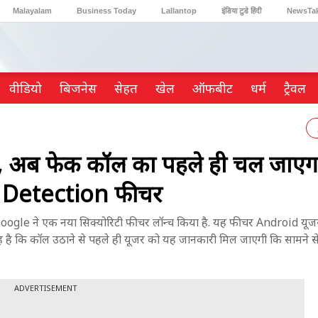
Malayalam
Business Today
Lallantop
इंडिया टुडे हिंदी
NewsTa
Reader’s Digest
Astro Tak
Gaming
वीडियो
ब‍िजनेस
सेहत
खेल
ऑफबीट
धर्म
ट्रैवल
त, अब फेक कॉल का पहले ही चल जाएगा
l Detection फीचर
 Google ने एक नया सिक्योरिटी फीचर लॉन्च किया है. यह फीचर Android यूज
यह है कि कॉल उठाने से पहले ही यूजर को यह जानकारी मिल जाएगी कि सामने स
ADVERTISEMENT