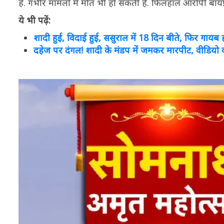
है. गंभीर मामलों में मौत भी हो सकती है. फिलहाल आरोपी बॉयफ्र
ये भी पढ़ें:
शादी हुई, विदाई हुई, ससुराल में 18 दिन बीते, फिर गायब
दहेज पर दंगल! शादी के मंडप में जमकर मारपीट, वीडियो