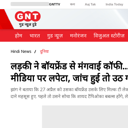
GNTTV
বাংলা
Aaj Tak
India Today
BT Bazaar
Cosmopolitan
Harper's Bazaar
Northeast
Brides Today
होम
भारत
गुड न्यूज़
मनोरंजन
विजुअल स्टोरीज़
Hindi News
दुनिया
लड़की ने बॉयफ्रेंड से मंगवाई कॉफी.
मीडिया पर लपेटा, जांच हुई तो उठ 
झांग ने बताया कि 27 अप्रैल को उसका बॉयफ्रेंड उसके लिए मिल्क टी लेकर 
दाने महसूस हुए. पहले तो उसने सोचा कि शायद टैपिओका बबल्स होंगे, 