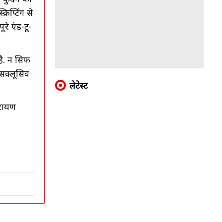
प्टिंग से
े एंड-टू-
. न सिर्फ
्सक्लूसिव
लेटेस्ट
ारायण