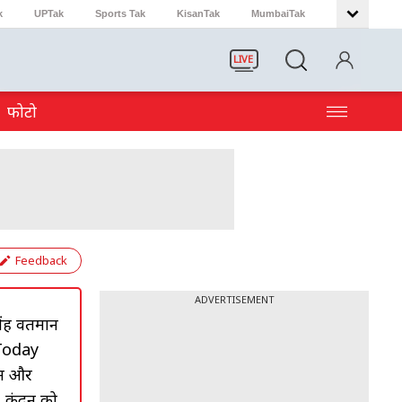
k
UPTak
Sports Tak
KisanTak
MumbaiTak
LIVE
फोटो
Feedback
ADVERTISEMENT
ंह वर्तमान
Today
खन और
. कुंदन को