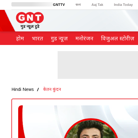
GNTTV
বাংলা
Aaj Tak
India Today
BT Bazaar
Cosmopolitan
Harper's Bazaar
Northeast
Brides Today
होम
भारत
गुड न्यूज़
मनोरंजन
विजुअल स्टोरीज़
Hindi News
केतन कुंदन