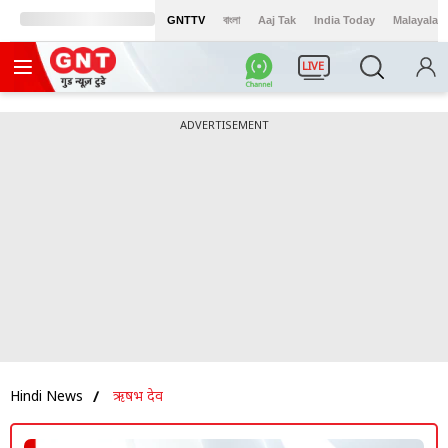
GNTTV
বাংলা
Aaj Tak
India Today
Malayalam
LIVE
ADVERTISEMENT
Hindi News
ऋषभ देव