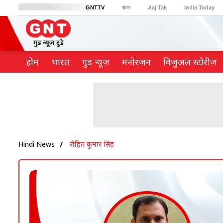
GNTTV
বাংলা
Aaj Tak
India Today
BT Bazaar
Cosmopolitan
Harper's Bazaar
Northeast
Brides Today
होम
भारत
गुड न्यूज़
मनोरंजन
विजुअल स्टोरीज़
Hindi News
रोहित कुमार सिंह