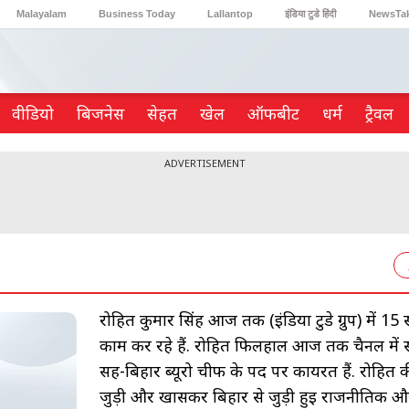
Malayalam
Business Today
Lallantop
इंडिया टुडे हिंदी
NewsTa
Reader’s Digest
Astro Tak
Gaming
वीडियो
ब‍िजनेस
सेहत
खेल
ऑफबीट
धर्म
ट्रैवल
ADVERTISEMENT
रोहित कुमार सिंह आज तक (इंडिया टुडे ग्रुप) में 15 स
काम कर रहे हैं. रोहित फिलहाल आज तक चैनल में 
सह-बिहार ब्यूरो चीफ के पद पर कार्यरत हैं. रोहित क
जुड़ी और खासकर बिहार से जुड़ी हुई राजनीतिक औ