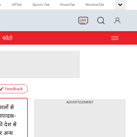
k
UPTak
Sports Tak
KisanTak
MumbaiTak
LIVE
फोटो
Feedback
ADVERTISEMENT
ालों से
संपादक-
ी देश से
र अन्य