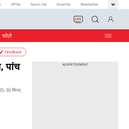
k
UPTak
Sports Tak
KisanTak
MumbaiTak
LIVE
फोटो
Feedback
 पांच
ADVERTISEMENT
 25-30 मिनट