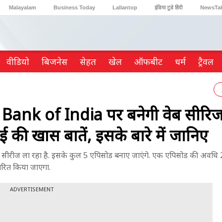
Malayalam
Business Today
Lallantop
इंडिया टुडे हिंदी
NewsTa
Reader’s Digest
Astro Tak
Gaming
वीडियो
ब‍िजनेस
सेहत
खेल
ऑफबीट
धर्म
ट्रैवल
nk of India पर बनेगी वेब सीरिज,
की खास बातें, इसके बारे में जानिए
ीरीज ला रहा है. इसके कुल 5 एपिसोड बनाए जाएंगे. एक एपिसोड की अवधि
सारित किया जाएगा.
ADVERTISEMENT