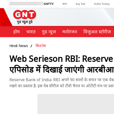
GNTTV
বাংলা
Aaj Tak
India Today
BT Bazaar
Cosmopolitan
Harper's Bazaar
Northeast
Brides Today
होम
भारत
गुड न्यूज़
मनोरंजन
विजुअल स्टोरीज़
Hindi News
बिजनेस
Web Serieson RBI: Reserve Ba
एपिसोड में दिखाई जाएंगी आरबीआई 
Reserve Bank of India: RBI अपने 90 सालों के सफर पर एक वेब स
रखने का प्रस्ताव है. इस वेब सीरीज को टीवी चैनल या ओटीटी मंच पर प्र