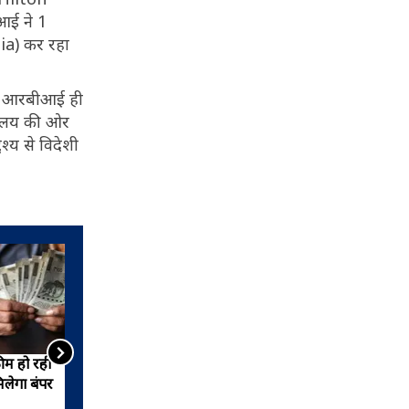
ई ने 1
dia) कर रहा
है. आरबीआई ही
्रालय की ओर
श्य से विदेशी
ीम हो रही
बैंक में लॉकर कौन खोल सकता है,
मिलेगा बंपर
इसमें सामान रखना कितना सेफ,
लॉकर में क्या करें Lock!