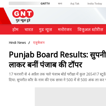
GNTTV
বাংলা
Aaj Tak
India Today
BT Bazaar
Cosmopolitan
Harper's Bazaar
Northeast
Brides Today
होम
भारत
गुड न्यूज़
मनोरंजन
विजुअल स्टोरीज़
Hindi News
एजुकेशन
Punjab Board Results: सुपनीत 
लाकर बनीं पंजाब की टॉपर
17 फरवरी से 4 अप्रैल तक चले पंजाब बोर्ड परीक्षा में कुल 265417 स्ट
दिया. सुपनीत कौर के नाम की एक छात्रा ने 500 में से 500 अंक ला कर पू