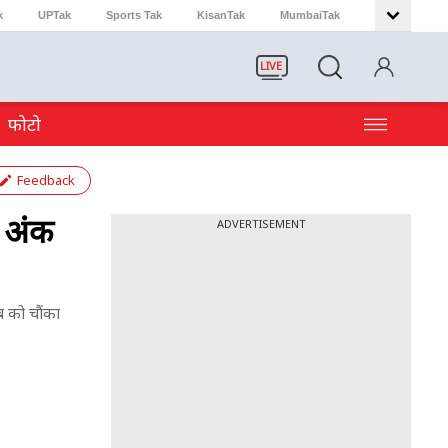
k
UPTak
Sports Tak
KisanTak
MumbaiTak
LIVE
फोटो
Feedback
 अंक
ADVERTISEMENT
ब को चौंका