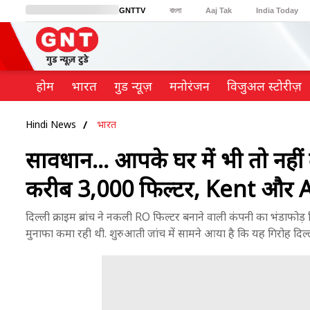
GNTTV
বাংলা
Aaj Tak
India Today
BT Bazaar
Cosmopolitan
Harper's Bazaar
Northeast
Brides Today
होम
भारत
गुड न्यूज़
मनोरंजन
विजुअल स्टोरीज़
Hindi News
भारत
सावधान... आपके घर में भी तो नही
करीब 3,000 फिल्टर, Kent और A
दिल्ली क्राइम ब्रांच ने नकली RO फिल्टर बनाने वाली कंपनी का भंडाफो
मुनाफा कमा रही थी. शुरुआती जांच में सामने आया है कि यह गिरोह दिल