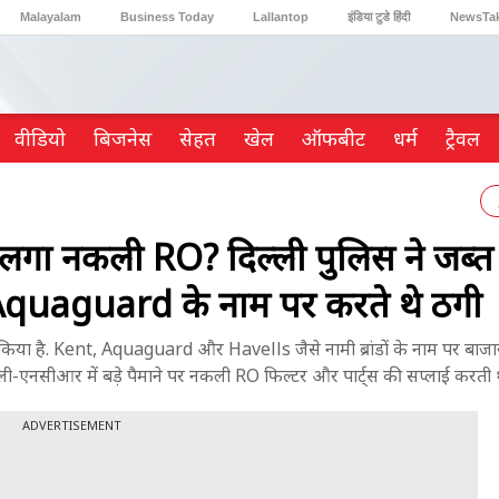
Malayalam
Business Today
Lallantop
इंडिया टुडे हिंदी
NewsTa
Reader’s Digest
Astro Tak
Gaming
वीडियो
ब‍िजनेस
सेहत
खेल
ऑफबीट
धर्म
ट्रैवल
ं लगा नकली RO? दिल्ली पुलिस ने जब्
quaguard के नाम पर करते थे ठगी
ड़ किया है. Kent, Aquaguard और Havells जैसे नामी ब्रांडों के नाम पर बाजार
्ली-एनसीआर में बड़े पैमाने पर नकली RO फिल्टर और पार्ट्स की सप्लाई करती 
ADVERTISEMENT