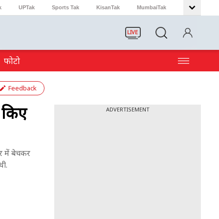
k
UPTak
Sports Tak
KisanTak
MumbaiTak
LIVE
फोटो
Feedback
त किए
ADVERTISEMENT
 में बेचकर
थी.