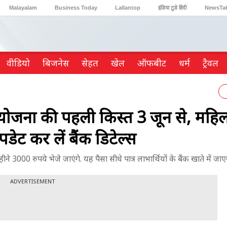
Malayalam
Business Today
Lallantop
इंडिया टुडे हिंदी
NewsTa
Reader’s Digest
Astro Tak
Gaming
वीडियो
ब‍िजनेस
सेहत
खेल
ऑफबीट
धर्म
ट्रैवल
ोजना की पहली किस्त 3 जून से, महिल
ेट कर लें बैंक डिटेल्स
00 रुपये भेजे जाएंगे. यह पैसा सीधे पात्र लाभार्थियों के बैंक खाते में जाए
ADVERTISEMENT