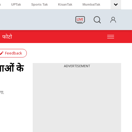
k
UPTak
Sports Tak
KisanTak
MumbaiTak
LIVE
फोटो
Feedback
ाओं के
ADVERTISEMENT
गा.