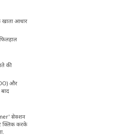
ैंक खाता आधार
े फिलहाल
ाते की
(BDO) और
े बाद
mer' सेक्शन
 क्लिक करके
ा.