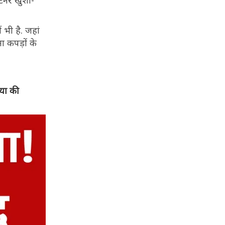
र्टनर खुशी-
 भी है. जहां
ा कपड़ों के
िया की