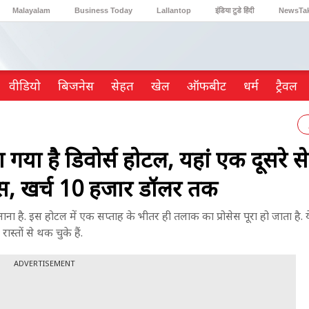
Malayalam
Business Today
Lallantop
इंडिया टुडे हिंदी
NewsTa
Reader’s Digest
Astro Tak
Gaming
वीडियो
ब‍िजनेस
सेहत
खेल
ऑफबीट
धर्म
ट्रैवल
गया है डिवोर्स होटल, यहां एक दूसरे 
ल्स, खर्च 10 हजार डॉलर तक
इस होटल में एक सप्ताह के भीतर ही तलाक का प्रोसेस पूरा हो जाता है. 
्तों से थक चुके हैं.
ADVERTISEMENT