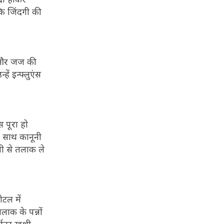
कि जिंदगी की
ील और जज की
ें इन्फ्लुएंस
 पूरा हो
ी साथ कानूनी
ी से तलाक ले
ोटल में
ाक के पन्नों