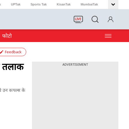
k
UPTak
Sports Tak
KisanTak
MumbaiTak
LIVE
फोटो
Feedback
से तलाक
ADVERTISEMENT
ये उन कपल्स के