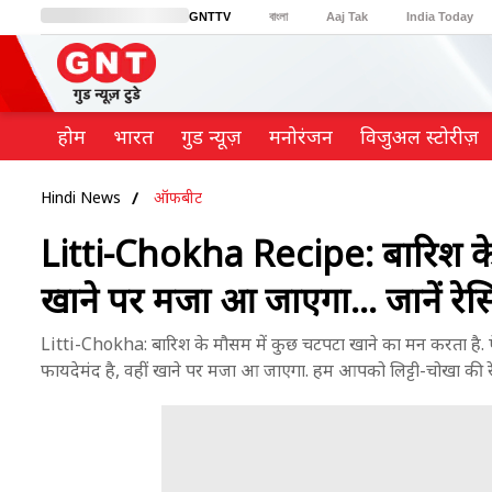
GNTTV
বাংলা
Aaj Tak
India Today
BT Bazaar
Cosmopolitan
Harper's Bazaar
Northeast
Brides Today
होम
भारत
गुड न्यूज़
मनोरंजन
विजुअल स्टोरीज़
Hindi News
ऑफबीट
Litti-Chokha Recipe: बारिश के म
खाने पर मजा आ जाएगा... जानें रे
Litti-Chokha: बारिश के मौसम में कुछ चटपटा खाने का मन करता है. ऐस
फायदेमंद है, वहीं खाने पर मजा आ जाएगा. हम आपको लिट्टी-चोखा की रेसिप