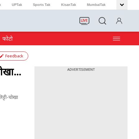
k
UPTak
Sports Tak
KisanTak
MumbaiTak
LIVE
फोटो
Feedback
ोखा...
ADVERTISEMENT
िट्टी-चोखा