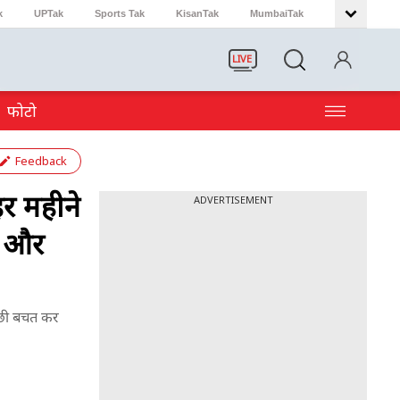
k
UPTak
Sports Tak
KisanTak
MumbaiTak
LIVE
फोटो
Feedback
र महीने
ADVERTISEMENT
ए और
्छी बचत कर