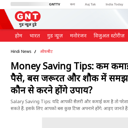
GNTTV
বাংলা
Aaj Tak
India Today
BT Bazaar
Cosmopolitan
Harper's Bazaar
Northeast
Brides Today
होम
भारत
गुड न्यूज़
मनोरंजन
विजुअल स्टोरीज़
Hindi News
ऑफबीट
Money Saving Tips: कम कमाई और
पैसे, बस जरूरत और शौक में समझना
कौन से करने होंगे उपाय?
Salary Saving Tips: यदि आपकी सैलरी और कमाई कम है तो परेशान 
सकते हैं. इसके लिए आपको बस कुछ टिप्स अपनाने होंगे. आइए जानते हैं 