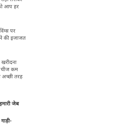
 को आप हर
िंग्स पर
रने की इजाजत
ं खरीदना
ोई चीज कम
े अच्छी तरह
हमारी जेब
गाड़ी-