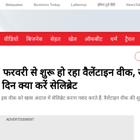
Malayalam
Business Today
Lallantop
इंडिया टुडे हिंदी
NewsTa
Reader’s Digest
Astro Tak
Gaming
वीडियो
ब‍िजनेस
सेहत
खेल
ऑफबीट
धर्म
ट्रैवल
री से शुरू हो रहा वैलेंटाइन वीक, र
िन क्या करें सेलिब्रेट
 वीक को खास अंदाज में सेलिब्रेट करना पसंद करते हैं. वैलेंटाइन वीक की 
ADVERTISEMENT