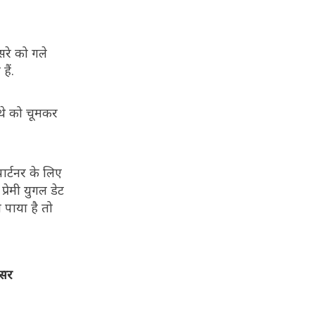
सरे को गले
ैं.
थे को चूमकर
र्टनर के लिए
रेमी युगल डेट
 पाया है तो
फसर