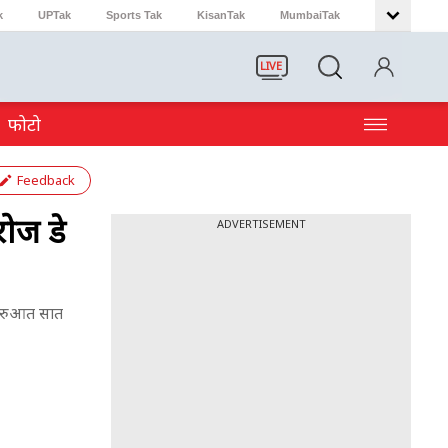
k
UPTak
Sports Tak
KisanTak
MumbaiTak
LIVE
फोटो
Feedback
ोज डे
ADVERTISEMENT
शुरुआत सात