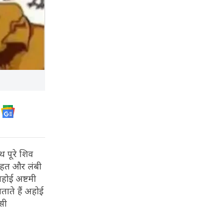
ाथ पूरे शिव
सेहत और लंबी
अहोई अष्टमी
ाते हैं अहोई
 सी