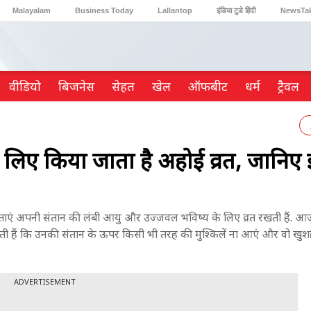
Malayalam
Business Today
Lallantop
इंडिया टुडे हिंदी
NewsTa
Reader’s Digest
Astro Tak
Gaming
वीडियो
ब‍िजनेस
सेहत
खेल
ऑफबीट
धर्म
ट्रैवल
े लिए किया जाता है अहोई व्रत, जानिए
ाताएं अपनी संतान की लंबी आयु और उज्जवल भविष्य के लिए व्रत रखती हैं. आज
ा करती हैं कि उनकी संतान के ऊपर किसी भी तरह की मुश्किलें ना आएं और वो ख
ADVERTISEMENT