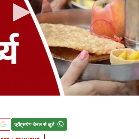
व्हॉट्सऐप चैनल से जुड़ें