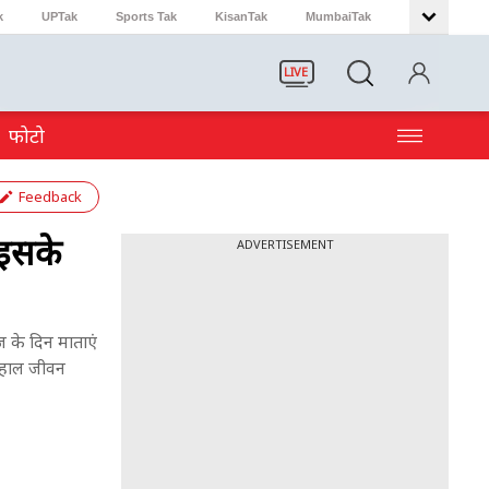
k
UPTak
Sports Tak
KisanTak
MumbaiTak
LIVE
फोटो
Feedback
 इसके
ADVERTISEMENT
 के दिन माताएं
ुशहाल जीवन