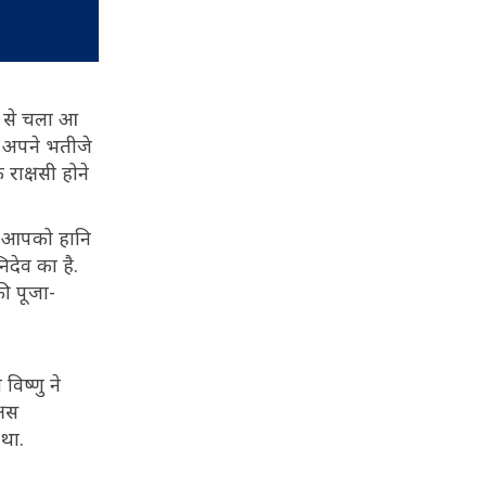
ल से चला आ
. अपने भतीजे
राक्षसी होने
भी आपको हानि
िदेव का है.
की पूजा-
िष्णु ने
्षस
 था.