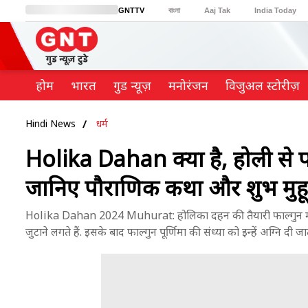
GNTTV
বাংলা
Aaj Tak
India Today
BT Bazaar
Cosmopolitan
Harper's Bazaar
Northeast
Brides Today
होम
भारत
गुड न्यूज़
मनोरंजन
विजुअल स्टोरीज़
Hindi News
धर्म
Holika Dahan क्या है, होली से पह
जानिए पौराणिक कथा और शुभ मुहूर
Holika Dahan 2024 Muhurat: होलिका दहन की तैयारी फाल्गुन मास की प
जुटाने लगते हैं. इसके बाद फाल्गुन पूर्णिमा की संध्या को इन्हें अग्नि