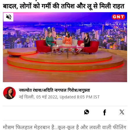
बादल, लोगों को गर्मी की तपिश और लू से मिली राहत
0
of
37
minutes,
38
seconds
नवज्योत रंधावा/अदिति नागपाल गिरोत्रा/शगुफ़्ता
नई दिल्ली,
05 मई 2022,
Updated 8:05 PM IST
मौसम फिलहाल मेहरबान है...कूल-कूल है और लवली वाली फीलिंग