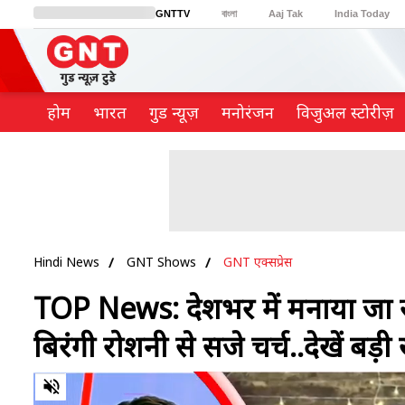
GNTTV
বাংলা
Aaj Tak
India Today
BT Bazaar
Cosmopolitan
Harper's Bazaar
Northeast
Brides Today
होम
भारत
गुड न्यूज़
मनोरंजन
विजुअल स्टोरीज़
Hindi News
GNT Shows
GNT एक्सप्रेस
TOP News: देशभर में मनाया जा रह
बिरंगी रोशनी से सजे चर्च..देखें बड़ी 
0
of