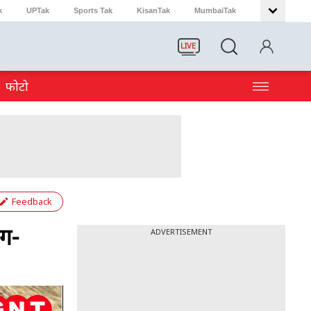
k
UPTak
Sports Tak
KisanTak
MumbaiTak
LIVE
फोटो
Feedback
ंग-
ADVERTISEMENT