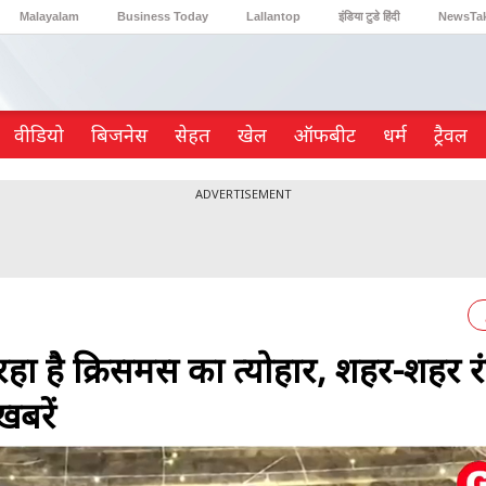
Malayalam
Business Today
Lallantop
इंडिया टुडे हिंदी
NewsTa
Reader’s Digest
Astro Tak
Gaming
वीडियो
ब‍िजनेस
सेहत
खेल
ऑफबीट
धर्म
ट्रैवल
ADVERTISEMENT
ा है क्रिसमस का त्योहार, शहर-शहर र
खबरें