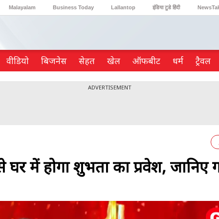
Malayalam
Business Today
Lallantop
इंडिया टुडे हिंदी
NewsTa
Reader’s Digest
Astro Tak
Gaming
वीडियो
ब‍िजनेस
सेहत
खेल
ऑफबीट
धर्म
ट्रैवल
ADVERTISEMENT
 घर में होगा शुभता का प्रवेश, जानिए