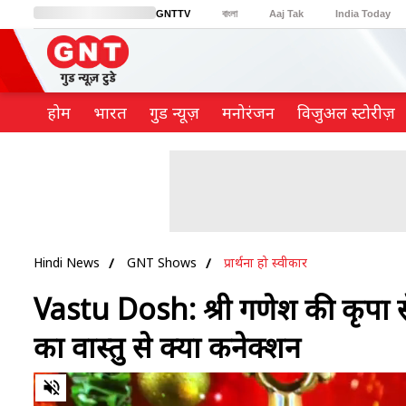
GNTTV
বাংলা
Aaj Tak
India Today
BT Bazaar
Cosmopolitan
Harper's Bazaar
Northeast
Brides Today
होम
भारत
गुड न्यूज़
मनोरंजन
विजुअल स्टोरीज़
Hindi News
GNT Shows
प्रार्थना हो स्वीकार
Vastu Dosh: श्री गणेश की कृपा से
का वास्तु से क्या कनेक्शन
0
of