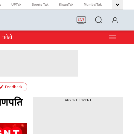
k
UPTak
Sports Tak
KisanTak
MumbaiTak
LIVE
फोटो
Feedback
 गणपति
ADVERTISEMENT