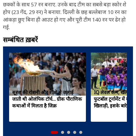
छक्कों के साथ 57 रन बनाए. उनके बाद टीम का सबसे बड़ा स्कोर शे
होप (23 गेंद, 29 रन) ने बनाया. दिल्ली के छह बल्लेबाज 10 रन का
आंकड़ा छुए बिना ही आउट हो गए और पूरी टीम 140 रन पर ढेर हो
गई.
सम्बंधित ख़बरें
सूरज की रोशनी और शीशे से जलाई
IQ लेवल कम, खेल में ह
जाती थी ओलंपिक टॉर्च… ग्रीक पौराणिक
फुटबॉल टूर्नामेंट में खेले
कथाओं में मिलता है जिक्र
खिलाड़ी, इसके बारे में