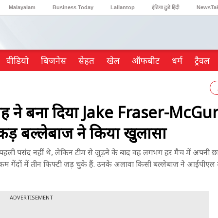
Malayalam
Business Today
Lallantop
इंडिया टुडे हिंदी
NewsTa
Reader’s Digest
Astro Tak
Gaming
वीडियो
ब‍िजनेस
सेहत
खेल
ऑफबीट
धर्म
ट्रैवल
ह ने बना दिया Jake Fraser-McGu
कड़ बल्लेबाज ने किया खुलासा
ली पसंद नहीं थे, लेकिन टीम से जुड़ने के बाद वह लगभग हर मैच में अपनी छाप छ
 गेंदों में तीन फिफ्टी जड़ चुके हैं. उनके अलावा किसी बल्लेबाज ने आईपीएल 
ADVERTISEMENT