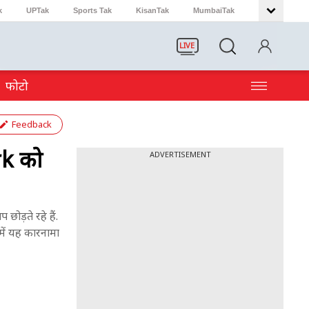
k
UPTak
Sports Tak
KisanTak
MumbaiTak
LIVE
फोटो
Feedback
rk को
ADVERTISEMENT
ोड़ते रहे हैं.
में यह कारनामा