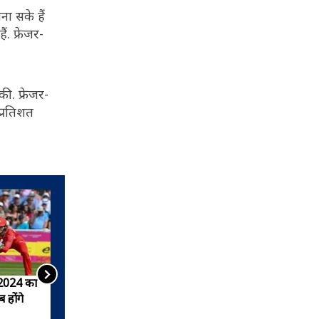
ना सके हैं
. फ्रेजर-
ी. फ्रेजर-
प्रतिशत
प 2024 का
टी20 वर्ल्ड कप के लिए किस देश
 होंगे
ने कैसी टीम चुनी?