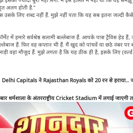
ुझे इसका ज्यादा बुरा नहीं लगा. मैं इस हालत में नहीं था कि यह समझूं 
हुत अलग होती है."
े पास उसके लिए शब्द नहीं हैं. मुझे नहीं पता कि यह सब इतना जल्दी कै
र्मेट में हमारे सर्वश्रेष्ठ सलामी बल्लेबाज हैं. आपके पास ट्रैविस हेड है
ल्लेबाज हैं. फिर वह कप्तान भी हैं. मैं खुद को पांचवें या छठे नंबर पर
ाड़ी वहां मौजूद हैं. मुझे लगता है कि यह ठीक ही है, इसके लिए (वर्ल
 Delhi Capitals ने Rajasthan Royals को 20 रन से हराया... 
 बार धर्मशाला के अंतरराष्ट्रीय Cricket Stadium में लगाई जाएगी