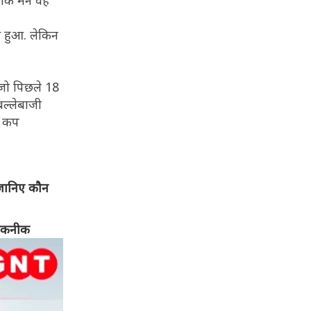
कि मैंने वह
से हुआ. लेकिन
ं, जो पिछले 18
 बल्लेबाजी
्ड कप
जानिए कौन
 तकनीक