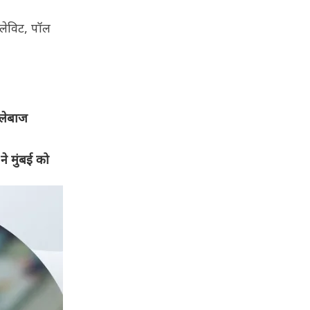
 लेविट, पॉल
्लेबाज
े मुंबई को