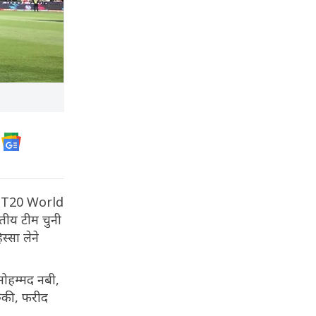
 कप (T20 World
तीय टीम चुनी
स्सा लेने
मोहम्मद नबी,
ुकी, फरीद