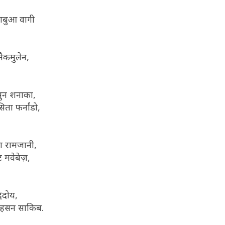
काबुआ वागी
 मैकमुलेन,
दसुन शनाका,
ता फर्नांडो,
ेश रामजानी,
 मवेबेज़,
ृदोय,
म हसन साकिब.