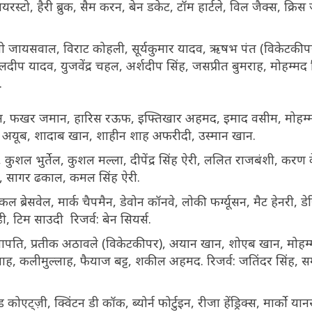
्टो, हैरी ब्रुक, सैम करन, बेन डकेट, टॉम हार्टले, विल जैक्स, क्रिस
शस्वी जायसवाल, विराट कोहली, सूर्यकुमार यादव, ऋषभ पंत (विकेटकीपर
ुलदीप यादव, युजवेंद्र चहल, अर्शदीप सिंह, जसप्रीत बुमराह, मोहम्मद
.
फखर जमान, हारिस रऊफ, इफ्तिखार अहमद, इमाद वसीम, मोहम्म
 अयूब, शादाब खान, शाहीन शाह अफरीदी, उस्मान खान.
शल भुर्तेल, कुशल मल्ला, दीपेंद्र सिंह ऐरी, ललित राजबंशी, करण
ा, सागर ढकाल, कमल सिंह ऐरी.
 ब्रेसवेल, मार्क चैपमैन, डेवोन कॉनवे, लोकी फर्ग्यूसन, मैट हेनरी, ड
़ी, टिम साउदी रिजर्व: बेन सियर्स.
पति, प्रतीक अठावले (विकेटकीपर), अयान खान, शोएब खान, मोहम
, कलीमुल्लाह, फैयाज बट्ट, शकील अहमद. रिजर्व: जतिंदर सिंह, सम
कोएट्ज़ी, क्विंटन डी कॉक, ब्योर्न फोर्टुइन, रीजा हेंड्रिक्स, मार्को य