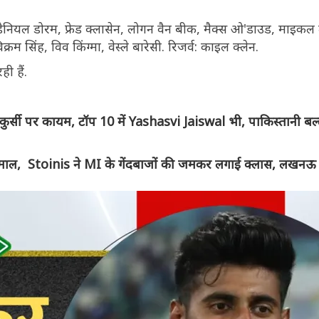
ड, डैनियल डोरम, फ्रेड क्लासेन, लोगन वैन बीक, मैक्स ओ'डाउड, माइकल
विक्रम सिंह, विव किंग्मा, वेस्ले बारेसी. रिजर्व: काइल क्लेन.
रही हैं.
ी पर कायम, टॉप 10 में Yashasvi Jaiswal भी, पाकिस्तानी बल
कमाल, Stoinis ने MI के गेंदबाजों की जमकर लगाई क्लास, लखनऊ न