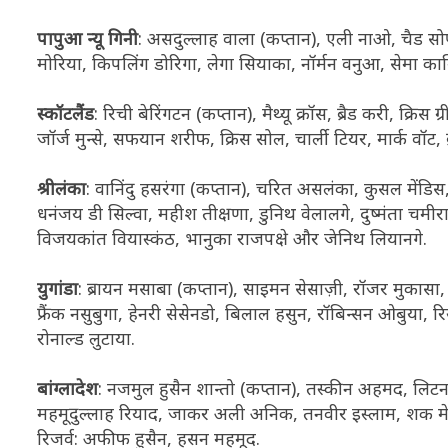
पापुआ न्यू गिनी
: असदुल्लाह वाला (कप्तान), एली नाओ, चैड सोप
मोरिया, किपलिंग डोरिगा, लेगा सियाका, नॉर्मन वनुआ, सेमा काम
स्कॉटलैंड
: रिची बेरिंगटन (कप्तान), मैथ्यू क्रॉस, ब्रैड करी, क्रि
जॉर्ज मुन्से, सफयान शरीफ, क्रिस सोल, चार्ली टियर, मार्क वॉट, ब्
श्रीलंका
: वानिंदु हसरंगा (कप्तान), चरित असलंका, कुसल मेंडिस,
धनंजय डी सिल्वा, महीश तीक्षणा, डुनिथ वेलालगे, दुष्मंता चमीरा
विजयकांत वियास्कंठ, भानुका राजपक्षे और जेनिथ लियानगे.
युगांडा
: ब्रायन मसाबा (कप्तान), साइमन सेसाज़ी, रॉजर मुकासा, 
फ्रैंक नसुबुगा, हेनरी सेसेनडो, बिलाल हसुन, रॉबिन्सन ओबुया, रि
रोनाल्ड लुटाया.
बांग्लादेश
: नजमुल हुसैन शान्तो (कप्तान), तस्कीन अहमद, ल
महमूदुल्लाह रियाद, जाकर अली अनिक, तनवीर इस्लाम, शक मेह
रिजर्व: अफीफ हुसैन, हसन महमूद.