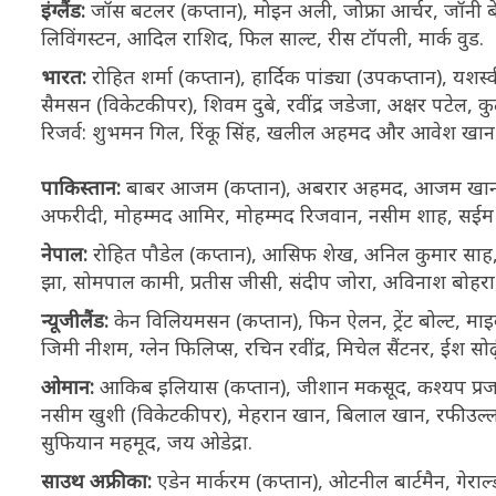
इंग्लैंड:
जॉस बटलर (कप्तान), मोइन अली, जोफ्रा आर्चर, जॉनी बेयरस
लिविंगस्टन, आदिल राशिद, फिल साल्ट, रीस टॉपली, मार्क वुड.
भारत:
रोहित शर्मा (कप्तान), हार्दिक पांड्या (उपकप्तान), य
सैमसन (विकेटकीपर), शिवम दुबे, रवींद्र जडेजा, अक्षर पटेल, क
रिजर्व: शुभमन गिल, रिंकू सिंह, खलील अहमद और आवेश खान
पाकिस्तान:
बाबर आजम (कप्तान), अबरार अहमद, आजम खान, 
अफरीदी, मोहम्मद आमिर, मोहम्मद रिजवान, नसीम शाह, सईम
नेपाल:
रोहित पौडेल (कप्तान), आसिफ शेख, अनिल कुमार साह, कु
झा, सोमपाल कामी, प्रतीस जीसी, संदीप जोरा, अविनाश बोहर
न्यूजीलैंड:
केन विलियमसन (कप्तान), फिन ऐलन, ट्रेंट बोल्ट, माइकल
जिमी नीशम, ग्लेन फिलिप्स, रचिन रवींद्र, मिचेल सैंटनर, ईश सोढ
ओमान:
आकिब इलियास (कप्तान), जीशान मकसूद, कश्यप प्रजा
नसीम खुशी (विकेटकीपर), मेहरान खान, बिलाल खान, रफीउल्लाह
सुफियान महमूद, जय ओडेद्रा.
साउथ अफ्रीका:
एडेन मार्करम (कप्तान), ओटनील बार्टमैन, गेराल्ड 