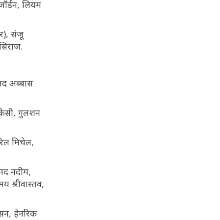
 जॉर्डन, लियम
), संजू
 सिराज.
द अब्बास
 केसी, गुलशन
ेरिल मिचेल,
्मद नदीम,
य श्रीवास्तव,
ानसन, हेनरिक