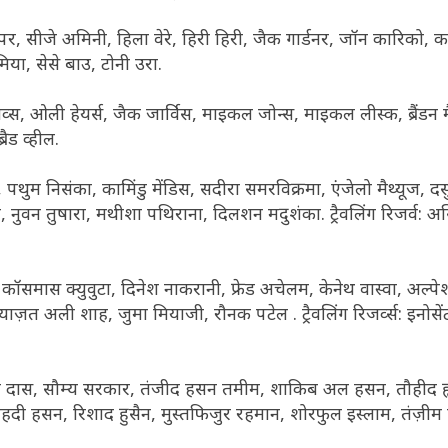
र, सीजे अमिनी, हिला वेरे, हिरी हिरी, जैक गार्डनर, जॉन कारिको, 
िया, सेसे बाउ, टोनी उरा.
स ग्रीव्स, ओली हेयर्स, जैक जार्विस, माइकल जोन्स, माइकल लीस्क, ब्रैंडन
रैड व्हील.
 पथुम निसंका, कामिंडु मेंडिस, सदीरा समरविक्रमा, एंजेलो मैथ्यूज, 
, नुवन तुषारा, मथीशा पथिराना, दिलशन मदुशंका. ट्रैवलिंग रिजर्व: असि
कॉसमास क्युवुटा, दिनेश नाकरानी, ​​फ्रेड अचेलम, केनेथ वास्वा, अल्प
याज़त अली शाह, जुमा मियाजी, रौनक पटेल . ट्रैवलिंग रिजर्व्स: इनोसेंट
िटन दास, सौम्य सरकार, तंजीद हसन तमीम, शाकिब अल हसन, तौहीद ह
दी हसन, रिशाद हुसैन, मुस्तफिजुर रहमान, शोरफुल इस्लाम, तंज़ी