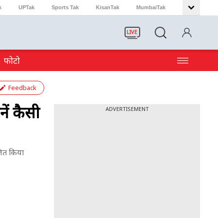
k
UPTak
Sports Tak
KisanTak
MumbaiTak
LIVE
फोटो
Feedback
ें कैसी
ADVERTISEMENT
ोजित किया