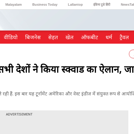
Malayalam
Business Today
Lallantop
इंडिया टुडे हिंदी
NewsTa
Reader’s Digest
Astro Tak
Gaming
वीडियो
ब‍िजनेस
सेहत
खेल
ऑफबीट
धर्म
ट्रैवल
ेशों ने किया स्क्वाड का ऐलान, जान
े रही हैं. इस बार यह टूर्नामेंट अमेरिका और वेस्ट इंडीज में संयुक्त रूप से आय
ADVERTISEMENT