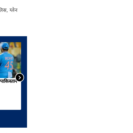
िस, ग्लेन
पाकिस्तान
टी-20 वर्ल्ड कप के लिए टीम
इंडिया का ऐलान, देखें किसे मिली
जगह