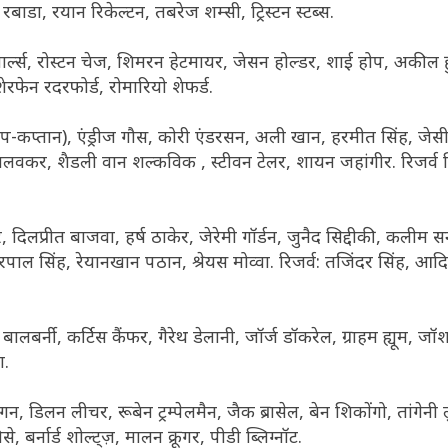
ाडा, रयान रिकेल्टन, तबरेज शम्सी, ट्रिस्टन स्टब्स.
ार्ल्स, रोस्टन चेज, शिमरन हेटमायर, जेसन होल्डर, शाई होप, अकील 
शेरफेन रदरफोर्ड, रोमारियो शेफर्ड.
प-कप्तान), एंड्रीज गौस, कोरी एंडरसन, अली खान, हरमीत सिंह, जेसी
्रालवकर, शैडली वान शल्कविक , स्टीवन टेलर, शायन जहांगीर. रिजर्व 
लप्रीत बाजवा, हर्ष ठाकेर, जेरेमी गॉर्डन, जुनैद सिद्दीकी, कलीम 
ल सिंह, रेयानखान पठान, श्रेयस मोव्वा. रिजर्व: तजिंदर सिंह, आदि
यू बालबर्नी, कर्टिस कैंफर, गैरेथ डेलानी, जॉर्ज डॉकरेल, ग्राहम ह्यूम, ज
ंग.
गन, डिलन लीचर, रूबेन ट्रम्पेलमैन, जैक ब्रासेल, बेन शिकोंगो, तांगेनी ल
, बर्नार्ड शोल्ट्ज़, मालन क्रूगर, पीडी ब्लिग्नॉट.