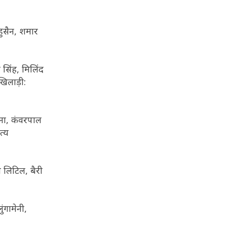
हुसैन, शमार
 सिंह, मिलिंद
खिलाड़ी:
सना, कंवरपाल
त्य
ॉश लिटिल, बैरी
ुंगामेनी,