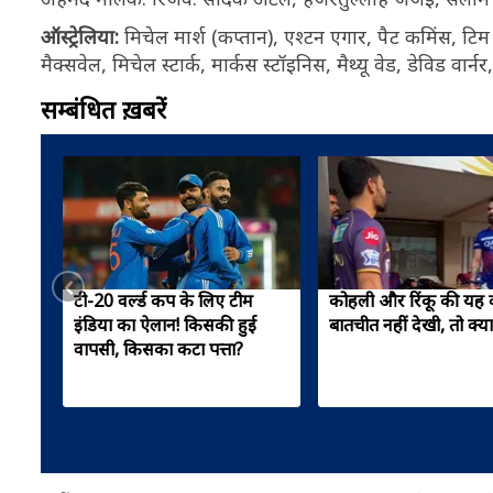
ऑस्ट्रेलिया:
मिचेल मार्श (कप्तान), एश्टन एगार, पैट कमिंस, टिम 
मैक्सवेल, मिचेल स्टार्क, मार्कस स्टॉइनिस, मैथ्यू वेड, डेविड वार्न
सम्बंधित ख़बरें
टी-20 वर्ल्ड कप के लिए टीम
कोहली और रिंकू की यह क
इंडिया का ऐलान! किसकी हुई
बातचीत नहीं देखी, तो क्य
वापसी, किसका कटा पत्ता?