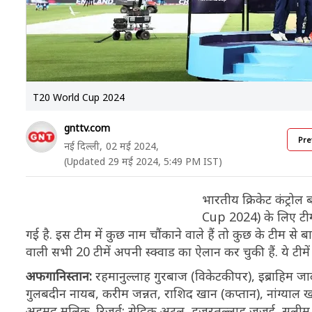
T20 World Cup 2024
gnttv.com
Pre
नई दिल्ली,
02 मई 2024,
(Updated 29 मई 2024, 5:49 PM IST)
भारतीय क्रिकेट कंट्रोल
Cup 2024) के लिए टीम 
गई है. इस टीम में कुछ नाम चौंकाने वाले हैं तो कुछ के टीम से बाहर
वाली सभी 20 टीमें अपनी स्क्वाड का ऐलान कर चुकी हैं. ये टीमे
अफगानिस्तान:
रहमानुल्लाह गुरबाज (विकेटकीपर), इब्राहिम 
गुलबदीन नायब, करीम जन्नत, राशिद खान (कप्तान), नांग्य
अहमद मलिक. रिजर्व: सेदिक अटल, हजरतुल्लाह जजई, सलीम