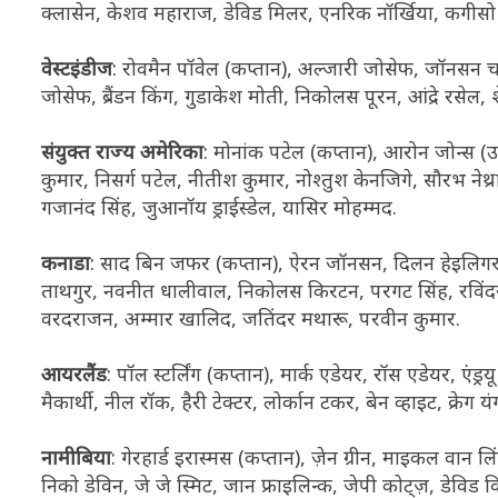
क्लासेन, केशव महाराज, डेविड मिलर, एनरिक नॉर्खिया, कगीसो रब
वेस्टइंडीज
: रोवमैन पॉवेल (कप्तान), अल्जारी जोसेफ, जॉनसन च
जोसेफ, ब्रैंडन किंग, गुडाकेश मोती, निकोलस पूरन, आंद्रे रसेल, 
संयुक्त राज्य अमेरिका
: मोनांक पटेल (कप्तान), आरोन जोन्स (उ
कुमार, निसर्ग पटेल, नीतीश कुमार, नोश्तुश केनजिगे, सौरभ नेथ
गजानंद सिंह, जुआनॉय ड्राईस्डेल, यासिर मोहम्मद.
कनाडा
: साद बिन जफर (कप्तान), ऐरन जॉनसन, दिलन हेइलिगर, दि
ताथगुर, नवनीत धालीवाल, निकोलस किरटन, परगट सिंह, रविंदरपा
वरदराजन, अम्मार खालिद, जतिंदर मथारू, परवीन कुमार.
आयरलैंड
: पॉल स्टर्लिंग (कप्तान), मार्क एडेयर, रॉस एडेयर, एंड्र
मैकार्थी, नील रॉक, हैरी टेक्टर, लोर्कान टकर, बेन व्हाइट, क्रेग य
नामीबिया
: गेरहार्ड इरास्मस (कप्तान), ज़ेन ग्रीन, माइकल वान लिं
निको डेविन, जे जे स्मिट, जान फ्राइलिन्क, जेपी कोट्ज़, डेविड विसे